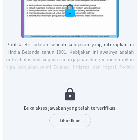
Politik etis adalah sebuah kebijakan yang diterapkan di
Hindia Belanda tahun 1901. Kebijakan ini awalnya adalah
untuk balas budi kepada tanah jajahan dengan menerapkan
tiga kebijakan yakni Edukasi, Imigrasi dan Irigasi. Politik
Etis ini ternyata adalah salah satu kebijakan
yang menguntungkan pihak pemerintah kolonial Belanda,
karena nantinya Belanda mendapatkan tenaga kerja
terdidik dengan upah murah. Meskipun kebijakan ini banyak
merugikan masyarakat pribumi, namun ternyata politik
Buka akses jawaban yang telah terverifikasi
etis memiliki dampak positif bagi masyarakat pribumi.
Dampak positif tersebut diantaranya:
Lihat Iklan
Munculnya kaum terpelajar dari sekolah yang dibuat