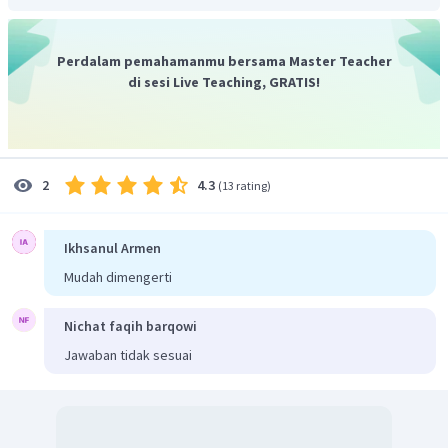
Belanda
Terbangunnya saluran irigasi di pertanian dan
perkebunan
Perdalam pemahamanmu bersama Master Teacher
Terjadinya perpindahan penduduk karena proses
di sesi Live Teaching, GRATIS!
transmigrasi
Jadi, jawaban yang sesuai adalah A.
4.3
2
(
13 rating
)
Ikhsanul Armen
Mudah dimengerti
Nichat faqih barqowi
Jawaban tidak sesuai