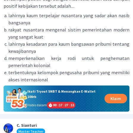
positif kebijakan tersebut adalah....
lahirnya kaum terpelajar nusantara yang sadar akan nasib
bangsanya
rakyat nusantara mengenal sistim pemerintahan modern
yang sangat kuat
lahirnya kesadaran para kaum bangsawan pribumi tentang
kewajibannya
memperkenalkan kerja rodi untuk penghematan
pemerintah kolonial
terbentuknya kelompok pengusaha pribumi yang memiliki
akses internasional
Ikuti Tryout SNBT & Menangkan E-Wallet
100rb
Klaim
Habis dalam
00
:
17
:
27
:
11
C. Sianturi
Master Teacher