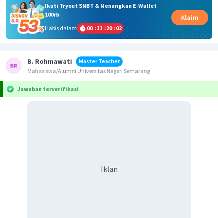
Ikuti Tryout SNBT & Menangkan E-Wallet
100rb
Klaim
Habis dalam
00
:
11
:
20
:
02
B. Rohmawati
Master Teacher
Mahasiswa/Alumni Universitas Negeri Semarang
Jawaban terverifikasi
Iklan