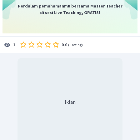
Perdalam pemahamanmu bersama Master Teacher
di sesi Live Teaching, GRATIS!
0.0
1
(
0 rating
)
Iklan