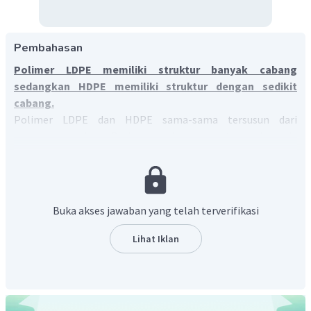
Pembahasan
Polimer LDPE memiliki struktur banyak cabang
sedangkan HDPE memiliki struktur dengan sedikit
cabang.
Polimer LDPE dan HDPE sama-sama tersusun dari
monomer etilen. Perbedaan keduanya terletak pada
kerapatan atau massa jenisnya.
High Density PE (HDPE)
memiliki kerapatan tinggi karena strukturnya berupa
rantai lurus sedikit cabang. Sedangkan
Low Density PE
(LDPE)
memiliki kerapatan rendah karena strukturnya
Buka akses jawaban yang telah terverifikasi
banyak bercabang. HDPE banyak digunakan untuk wadah
minuman, sedangkan LDPE banyak digunakan untuk
Lihat Iklan
kantong plastik. Perbedaan strukturnya sebagai berikut.