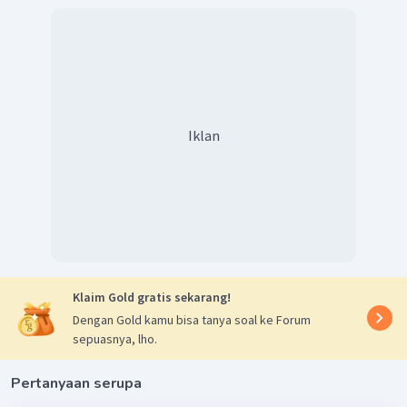
Iklan
Klaim Gold gratis sekarang!
Dengan Gold kamu bisa tanya soal ke Forum
sepuasnya, lho.
Pertanyaan serupa