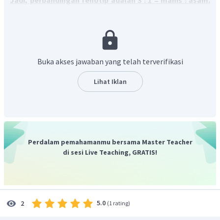
Jadi, perbandingan fenotip adalah 3 : 1 = manis : asam.
Sedangkan perbandingan genotip adalah 1 : 2 : 1 = BB :
Bb : bb.
Buka akses jawaban yang telah terverifikasi
Lihat Iklan
Perdalam pemahamanmu bersama Master Teacher
di sesi Live Teaching, GRATIS!
5.0
2
(
1 rating
)