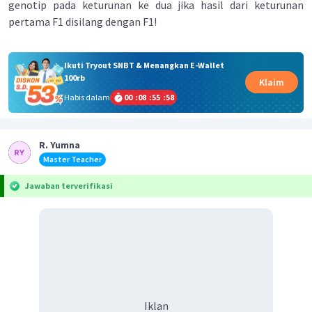
genotip pada keturunan ke dua jika hasil dari keturunan
pertama F1 disilang dengan F1!
Ikuti Tryout SNBT & Menangkan E-Wallet
100rb
Klaim
Habis dalam
00
:
08
:
55
:
58
R. Yumna
Master Teacher
Jawaban terverifikasi
Iklan