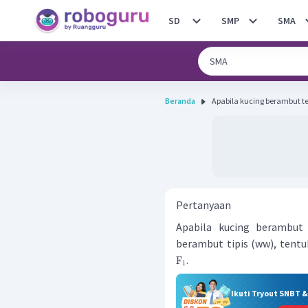
SD
SMP
SMA
Beranda
Apabila kucing berambut te
Pertanyaan
Apabila kucing berambut 
berambut tipis (ww), tent
.
F
1
Ikuti Tryout SNBT 