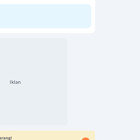
Iklan
arang!