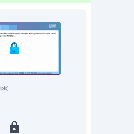
ipis
)
1
ipis
1