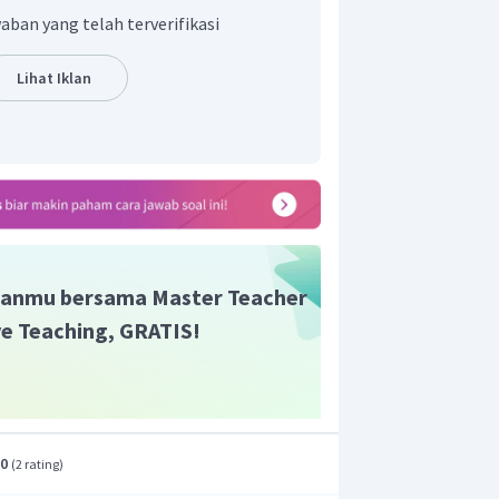
otipnya adalah Ww : ww = 1 : 1 dan
aban yang telah terverifikasi
dalah rambut tebal : rambut tipis = 1 :
Lihat Iklan
anmu bersama Master Teacher
ive Teaching, GRATIS!
.0
(
2 rating
)