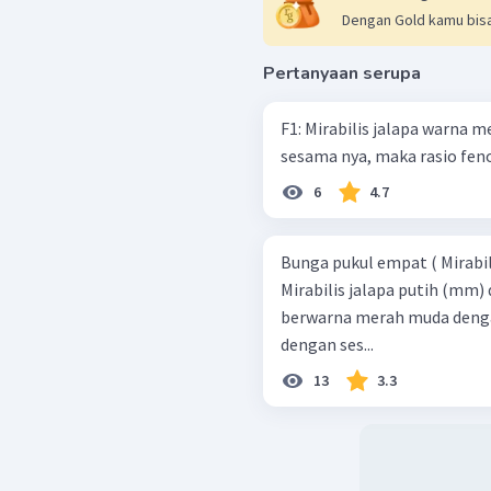
Dengan Gold kamu bisa
Pertanyaan serupa
F1: Mirabilis jalapa warna 
sesama nya, maka rasio fenot
6
4.7
Bunga pukul empat ( Mirabil
Mirabilis jalapa putih (mm)
berwarna merah muda denga
dengan ses...
13
3.3