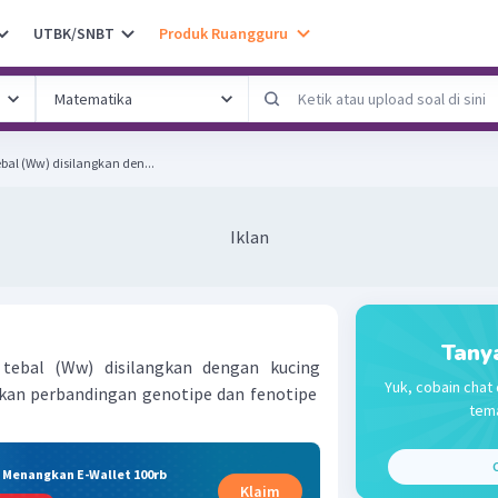
UTBK/SNBT
Produk Ruangguru
bal (Ww) disilangkan den...
Iklan
Tany
tebal (Ww) disilangkan dengan kucing
Yuk, cobain chat 
ukan perbandingan genotipe dan fenotipe
tema
C
& Menangkan E-Wallet 100rb
Klaim