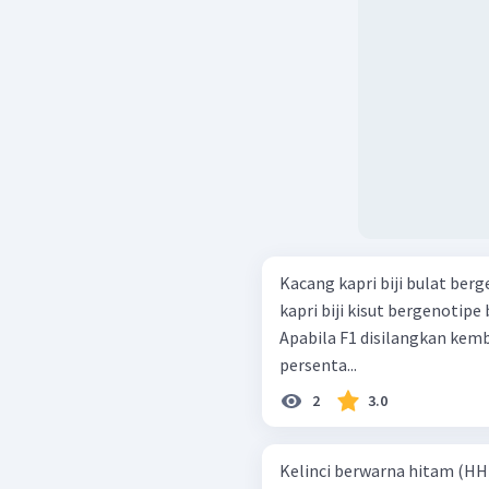
Kacang kapri biji bulat ber
kapri biji kisut bergenotipe
Apabila F1 disilangkan kem
persenta...
2
3.0
Kelinci berwarna hitam (HH)