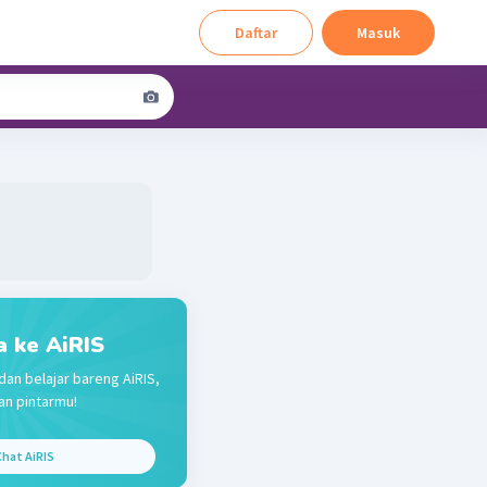
Daftar
Masuk
a ke AiRIS
dan belajar bareng AiRIS,
n pintarmu!
hat AiRIS