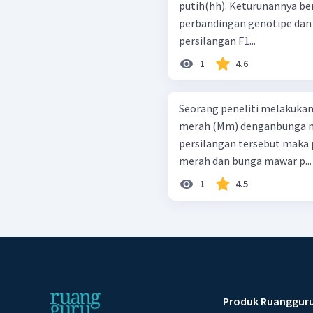
putih(hh). Keturunannya berwarna kelabu, maka: Bagaimana
perbandingan genotipe dan f
persilangan F1...
1
4.6
Seorang peneliti melakuka
merah (Mm) denganbunga ma
persilangan tersebut maka
merah dan bunga mawar p...
1
4.5
Produk Ruanggur