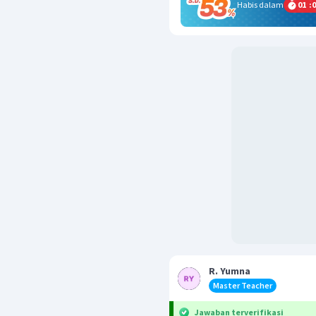
Habis dalam
01
:
0
R. Yumna
Master Teacher
Jawaban terverifikasi