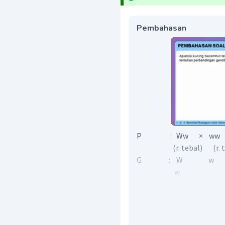
Pembahasan
P
:
Ww
×
ww
(
r
.
tebal
) (
r
.
t
G
:
W w
w
F
:
Ww ww
Rasio genotip : 1 : 
Fenotip
:
r
.
tebal r
.
t
Rasio Fenotip : 1 : 