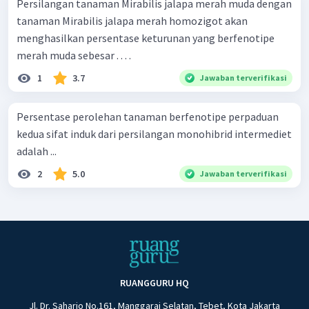
Persilangan tanaman Mirabilis jalapa merah muda dengan
tanaman Mirabilis jalapa merah homozigot akan
menghasilkan persentase keturunan yang berfenotipe
merah muda sebesar . . . .
1
3.7
Jawaban terverifikasi
Persentase perolehan tanaman berfenotipe perpaduan
kedua sifat induk dari persilangan monohibrid intermediet
adalah ...
2
5.0
Jawaban terverifikasi
RUANGGURU HQ
Jl. Dr. Saharjo No.161, Manggarai Selatan, Tebet, Kota Jakarta