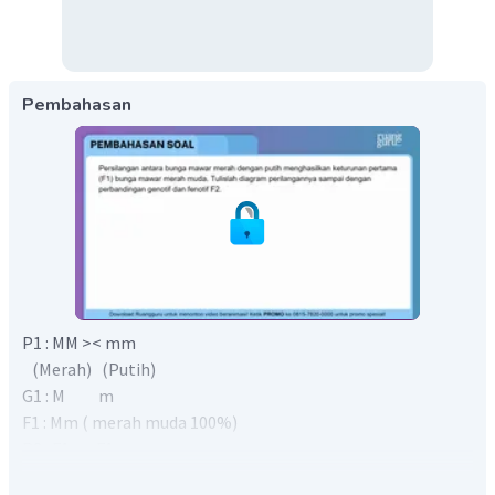
Pembahasan
P1 : MM >< mm
(Merah) (Putih)
G1 : M m
F1 : Mm ( merah muda 100%)
P2 : F1 >< F1
Mm >< Mm