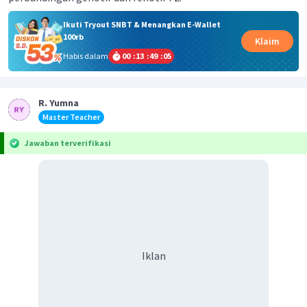
Ikuti Tryout SNBT & Menangkan E-Wallet
100rb
Klaim
Habis dalam
00
:
13
:
49
:
05
R. Yumna
Master Teacher
Jawaban terverifikasi
Iklan