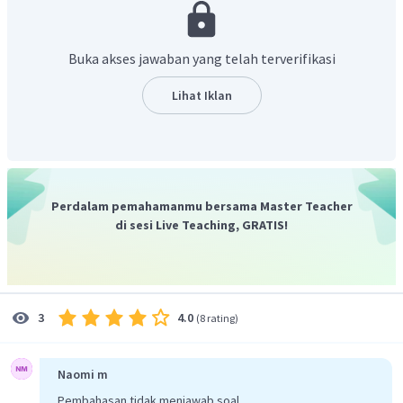
G2: M M
m m
F2: MM, Mm, Mm, mm
Buka akses jawaban yang telah terverifikasi
Rasio genotip F2 = MM : Mm : mm
1 : 2 : 1
Lihat Iklan
Rasio fenotip F2 = 1 Merah : 2 Merah muda : 1 putih
Perdalam pemahamanmu bersama Master Teacher
di sesi Live Teaching, GRATIS!
4.0
3
(
8 rating
)
Naomi m
Pembahasan tidak menjawab soal