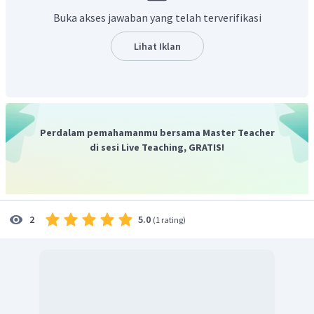
G: M m
Buka akses jawaban yang telah terverifikasi
F1:
Mm (merah muda)
, dengan jumlah persentase hasil
anakan
100%
Mm
Lihat Iklan
Ketika F1 disilangkan dengan sesamanya, maka:
P2: Mm x Mm
G: M, m M, m
F2: MM (mawar merah),
Mm (mawar merah muda)
, mm
(mawar putih)
Perdalam pemahamanmu bersama Master Teacher
Rasio fenotipe: 1 (25%) : 2
(50%)
: 1 (25%)
di sesi Live Teaching, GRATIS!
Dengan demikian, persentase perolehan tanaman
berfenotipe perpaduan kedua sifat induk dari
persilangan monohibrid intermediet adalah 50%
atau 100%.
5.0
2
(
1 rating
)