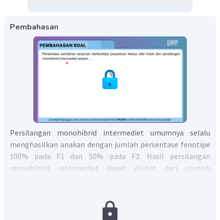
Pembahasan
Persilangan monohibrid intermediet umumnya selalu
menghasilkan anakan dengan jumlah persentase fenotipe
100% pada F1 dan 50% pada F2. Hasil persilangan
monohibrid intermediet dapat dilihat dari contoh
persilangan antara mawar merah dengan mawar putih
berikut ini:
P1: mawar merah x mawar putih
MM mm