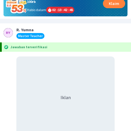
100rb
Klaim
Habis dalam
02
:
13
:
42
:
45
R. Yumna
Master Teacher
Jawaban terverifikasi
Iklan