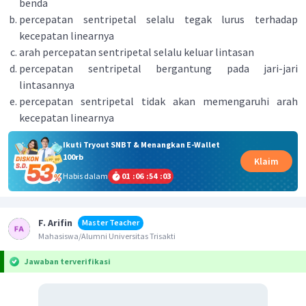
benda
percepatan sentripetal selalu tegak lurus terhadap
kecepatan linearnya
arah percepatan sentripetal selalu keluar lintasan
percepatan sentripetal bergantung pada jari-jari
lintasannya
percepatan sentripetal tidak akan memengaruhi arah
kecepatan linearnya
Ikuti Tryout SNBT & Menangkan E-Wallet
100rb
Klaim
Habis dalam
01
:
06
:
54
:
03
F. Arifin
Master Teacher
Mahasiswa/Alumni Universitas Trisakti
Jawaban terverifikasi