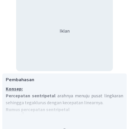
Iklan
Pembahasan
Konsep:
Percepatan sentripetal
arahnya menuju pusat lingkaran
sehingga tegaklurus dengan kecepatan linearnya.
Rumus percepatan sentripetal
2
v
2
=
=
a
ω
R
s
R
Analisis opsi: