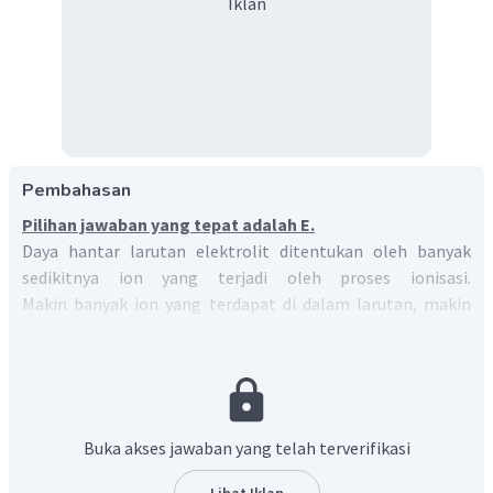
Iklan
Pembahasan
Pilihan jawaban yang tepat adalah E.
Daya hantar larutan elektrolit ditentukan oleh banyak
sedikitnya ion yang terjadi oleh proses ionisasi.
Makin banyak ion yang terdapat di dalam larutan, makin
kuat daya hantar listriknya. Elektrolit kuat disebabkan
karena larutan senyawa terionisasi dalam persentase yang
besar sehingga daya hantar listriknya kuat. Elektrolit
lemah disebabkan karena larutan senyawa terionisasi
sebagian sehingga daya hantar listriknya lemah. Larutan
Buka akses jawaban yang telah terverifikasi
non-elektrolit disebabkan karena larutan senyawa tidak
terionisasi sehingga tidak dapat menghantarkan listrik.
Lihat Iklan