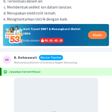
Terionisasi dalam air.
Membentuk sedikit ion dalam larutan.
Merupakan elektrolit lemah.
Menghantarkan listrik dengan baik.
Ikuti Tryout SNBT & Menangkan E-Wallet
100rb
Klaim
Habis dalam
00
:
02
:
45
:
25
B. Rohmawati
Master Teacher
Mahasiswa/Alumni Universitas Negeri Semarang
Jawaban terverifikasi