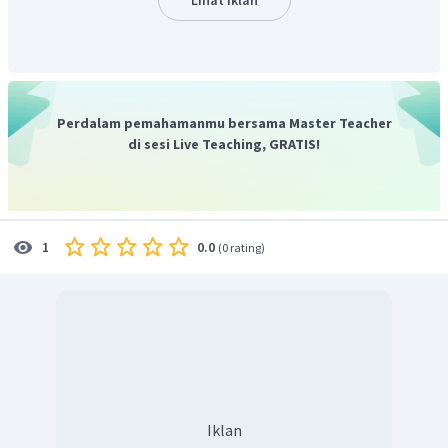
NH
Amonia (
) merupakan senyawa kovalen polar yang
3
dalam larutannya akan terionisasi sebagian. Amonia
bersifat elektrolit lemah sehingga bukan penghantar
listrik yang baik.
Perdalam pemahamanmu bersama Master Teacher
di sesi Live Teaching, GRATIS!
0.0
1
(
0 rating
)
Iklan