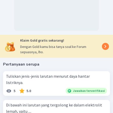
Klaim Gold gratis sekarang!
Dengan Gold kamu bisa tanya soal ke Forum
sepuasnya, lho.
Pertanyaan serupa
Tuliskan jenis-jenis larutan menurut daya hantar
listriknya.
5
5.0
Jawaban terverifikasi
Di bawah ini larutan yang tergolong ke dalam elektrolit
lemah, yaitu ....