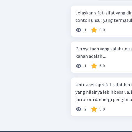
Jelaskan sifat-sifat yang di
contoh unsur yang termasuk
1
0.0
Pernyataan yang salah untuk
kanan adalah ....
1
5.0
Untuk setiap sifat-sifat be
yang nilainya lebih besar. a. keelektronegatifan b. jari-jari ion c. jari-
2
5.0