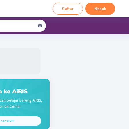
Daftar
Masuk
a ke AiRIS
dan belajar bareng AiRIS,
n pintarmu!
hat AiRIS