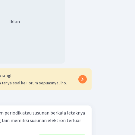
Iklan
arang!
 tanya soal ke Forum sepuasnya, lho.
m periodik atau susunan berkala letaknya
 lain memiliki susunan elektron terluar