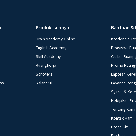
u
Produk Lainnya
Bantuan & 
Brain Academy Online
Kredensial P
English Academy
Beasiswa Ru
Skill Academy
Cicilan Ruang
Ruangkerja
Promo Ruang
Schoters
Laporan Kere
ess
Kalananti
Layanan Pen
Syarat & Ket
Kebijakan Pri
Tentang Kami
Kontak Kami
Press Kit
Bantuan