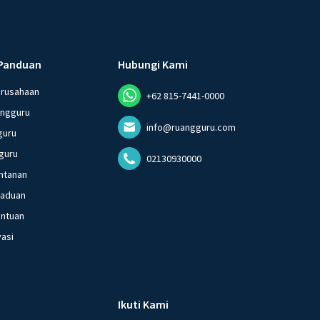
Panduan
Hubungi Kami
erusahaan
+62 815-7441-0000
angguru
info@ruangguru.com
guru
guru
02130930000
ntanan
gaduan
entuan
vasi
Ikuti Kami