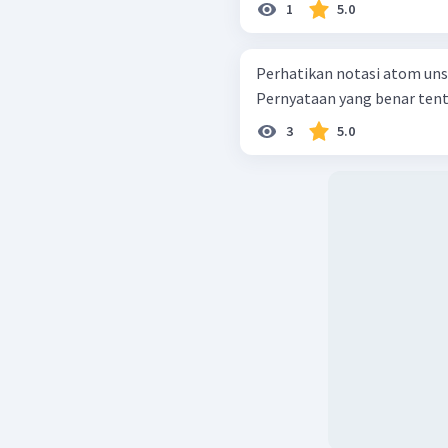
1
5.0
Perhatikan notasi atom unsur-unsur berikut! 
Pernyataan yang benar tentan
3
5.0