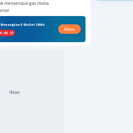
uk menyerupai gas mulia
kamar
& Menangkan E-Wallet 100rb
Klaim
8
:
01
:
17
Iklan