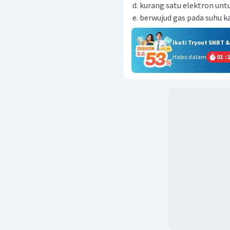
kurang satu elektron unt
berwujud gas pada suhu 
Ikuti Tryout SNBT 
Habis dalam
01
:
1