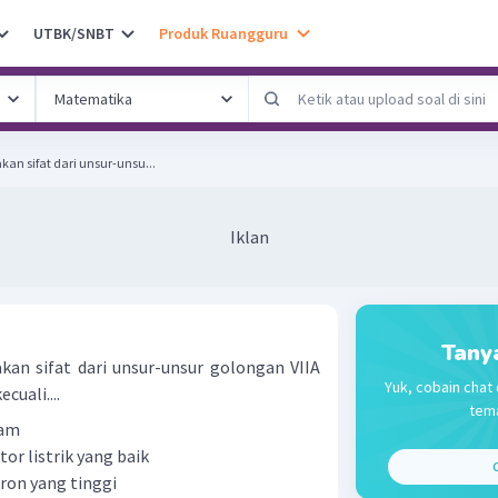
UTBK/SNBT
Produk Ruangguru
an sifat dari unsur-unsu...
Iklan
Tany
an sifat dari unsur-unsur golongan VIIA
Yuk, cobain chat 
cuali....
tema
gam
r listrik yang baik
C
ron yang tinggi