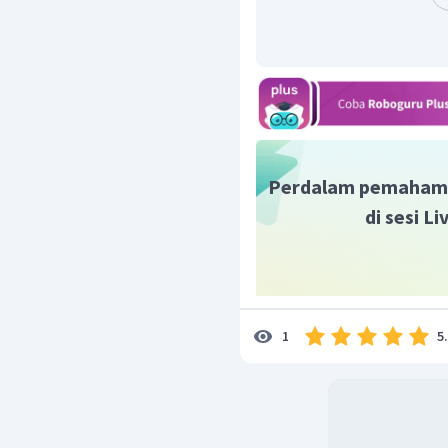
reaktif. Dan memiliki affi
Berdasarkan penjelas
merupakan sifat dari u
periodik unsur adalah ber
Jadi, jawaban yang tepa
Perdalam pemaham
di sesi L
5
1