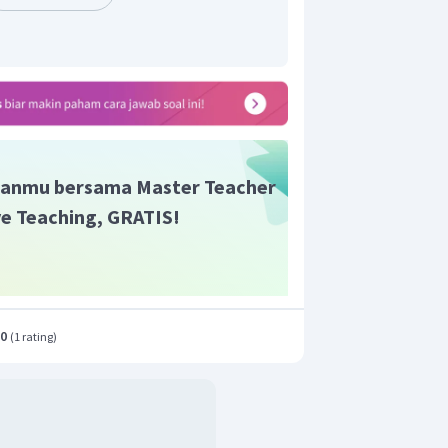
nitas elektron yang tinggi.
an di atas, pernyataan yang bukan
nsur-unsur golongan VIIA dalam tabel
wujud gas pada suhu kamar.
t adalah E
.
anmu bersama Master Teacher
ive Teaching, GRATIS!
.0
(
1 rating
)