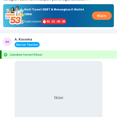
Ikuti Tryout SNBT & Menangkan E-Wallet
100rb
Klaim
Habis dalam
01
:
21
:
43
:
05
A. Kusuma
Master Teacher
Jawaban terverifikasi
Iklan