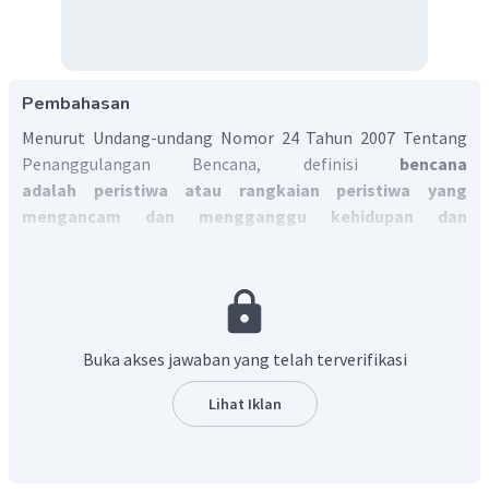
Pembahasan
Menurut Undang-undang Nomor 24 Tahun 2007 Tentang
Penanggulangan Bencana, definisi
bencana
adalah peristiwa atau rangkaian peristiwa yang
mengancam dan mengganggu kehidupan dan
penghidupan masyarakat yang disebabkan, baik oleh
faktor alam dan/atau faktor nonalam maupun faktor
manusia sehingga mengakibatkan timbulnya korban
jiwa manusia, kerusakan lingkungan, kerugian harta
benda, dan dampak psikologis.
Buka akses jawaban yang telah terverifikasi
Lihat Iklan