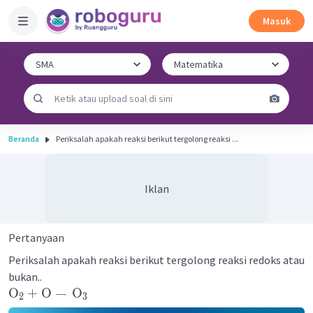
Masuk
Beranda
Periksalah apakah reaksi berikut tergolong reaksi ...
Iklan
Pertanyaan
Periksalah apakah reaksi berikut tergolong reaksi redoks atau
bukan..
O
+
O
→
O
2
3