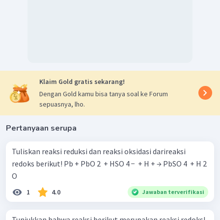
Klaim Gold gratis sekarang!
Dengan Gold kamu bisa tanya soal ke Forum
sepuasnya, lho.
Pertanyaan serupa
Tuliskan reaksi reduksi dan reaksi oksidasi darireaksi
redoks berikut! Pb + PbO 2 ​ + HSO 4 − ​ + H + → PbSO 4 ​ + H 2 ​
O
1
4.0
Jawaban terverifikasi
Tunjukkan bahwa reaksi berikut merupakan reaksi redoks!