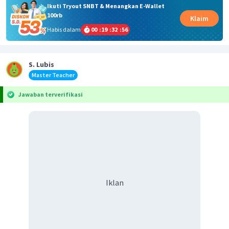
Ikuti Tryout SNBT & Menangkan E-Wallet
100rb
Klaim
Habis dalam
00
:
19
:
32
:
56
S. Lubis
Master Teacher
Jawaban terverifikasi
Iklan