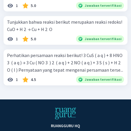
1
5.0
Jawaban terverifikasi
Tunjukkan bahwa reaksi berikut merupakan reaksi redoks!
CuO + H 2 ​ → Cu + H 2 ​ O
1
5.0
Jawaban terverifikasi
Perhatikan persamaan reaksi berikut! 3 CuS ( a q ) + 8 HNO
3 ​ ( a q ) → 3 Cu ( NO 3 ​ ) 2 ​ ( a q ) + 2 NO ( a q ) + 3 S ( s ) + H 2 ​
O ( l ) Pernyataan yang tepat mengenai persamaan terse...
1
4.5
Jawaban terverifikasi
RUANGGURU HQ