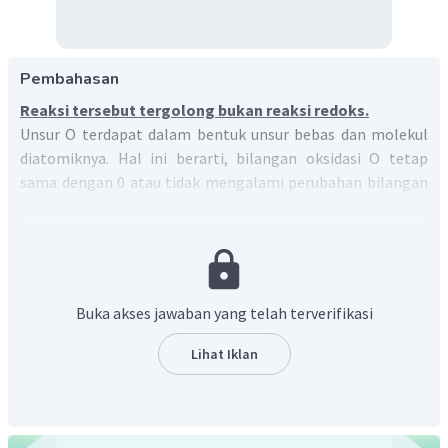
Pembahasan
Reaksi tersebut tergolong bukan reaksi redoks.
Unsur O terdapat dalam bentuk unsur bebas dan molekul
diatomiknya. Hal ini berarti, bilangan oksidasi O tetap
sama dengan 0 atau tidak mengalami perubahan bilangan
oksidasi.
Dengan demikian, reaksi tersebut tergolong
bukan reaksi
redoks
karena tidak terjadi perubahan biloks.
Buka akses jawaban yang telah terverifikasi
Lihat Iklan