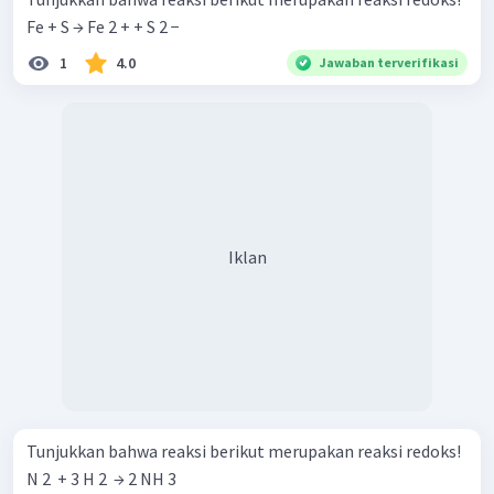
Fe + S → Fe 2 + + S 2 −
1
4.0
Jawaban terverifikasi
Iklan
Tunjukkan bahwa reaksi berikut merupakan reaksi redoks!
N 2 ​ + 3 H 2 ​ → 2 NH 3 ​