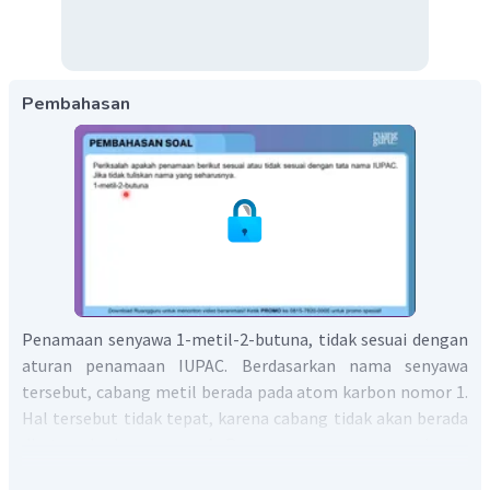
Pembahasan
Penamaan senyawa 1-metil-2-butuna, tidak sesuai dengan
aturan penamaan IUPAC. Berdasarkan nama senyawa
tersebut, cabang metil berada pada atom karbon nomor 1.
Hal tersebut tidak tepat, karena cabang tidak akan berada
di atom karbon nomor 1. Penamaan senyawa yang benar
adalah 2-pentuna. Karena, cabang metil dianggap sebagai