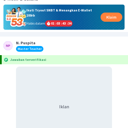
Ikuti Tryout SNBT & Menangkan E-Wallet
100rb
Klaim
Habis dalam
01
:
03
:
43
:
34
N. Puspita
Master Teacher
Jawaban terverifikasi
Iklan