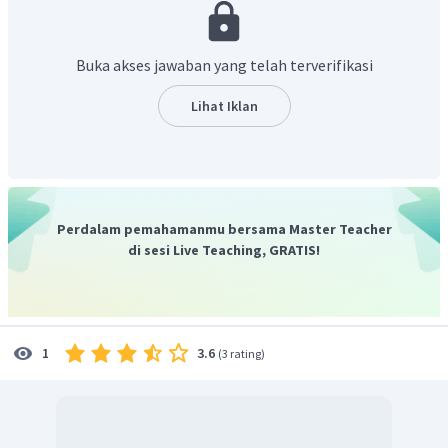
bagian dari rantai utama. berikut struktur untuk 2-pentuna.
Buka akses jawaban yang telah terverifikasi
Lihat Iklan
Jad
i
, tata nama senyawa tersebut tidak sesuai, nama
senyawa yang benar adalah 2-pentuna.
Perdalam pemahamanmu bersama Master Teacher
di sesi Live Teaching, GRATIS!
3.6
1
(
3 rating
)