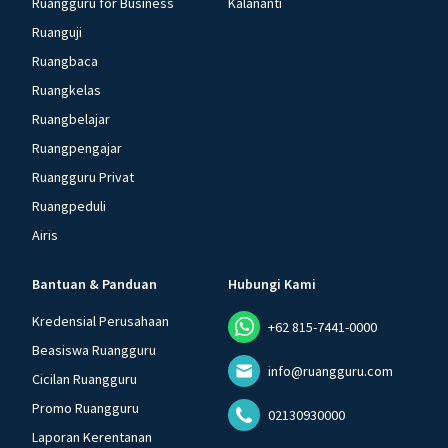
Ruangguru for Business
Kalananti
Ruanguji
Ruangbaca
Ruangkelas
Ruangbelajar
Ruangpengajar
Ruangguru Privat
Ruangpeduli
Airis
Bantuan & Panduan
Hubungi Kami
Kredensial Perusahaan
+62 815-7441-0000
Beasiswa Ruangguru
info@ruangguru.com
Cicilan Ruangguru
Promo Ruangguru
02130930000
Laporan Kerentanan