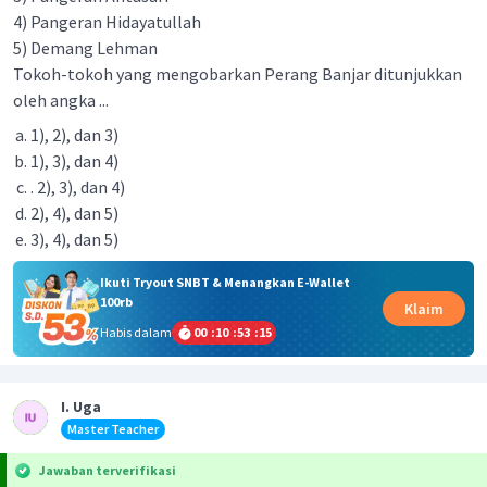
4) Pangeran Hidayatullah
5) Demang Lehman
Tokoh-tokoh yang mengobarkan Perang Banjar ditunjukkan
oleh angka ...
1), 2), dan 3)
1), 3), dan 4)
. 2), 3), dan 4)
2), 4), dan 5)
3), 4), dan 5)
Ikuti Tryout SNBT & Menangkan E-Wallet
100rb
Klaim
Habis dalam
00
:
10
:
53
:
15
I. Uga
Master Teacher
Jawaban terverifikasi