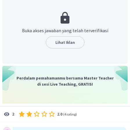
kekuasaan seharusnya jatuh kepada Pangeran Hidayatullah.
Kemudian dimulailah perang pada tahun 1859 yang terjadi
untuk mendukung Pangeran Hidayatullah menjadi Sultan
Banjar. Tokoh-tokoh yang mengobarkan peran ini antara
Buka akses jawaban yang telah terverifikasi
lain Pangeran Antasari dan Demang Lehman.
Lihat Iklan
Perdalam pemahamanmu bersama Master Teacher
di sesi Live Teaching, GRATIS!
2.0
2
(
4 rating
)