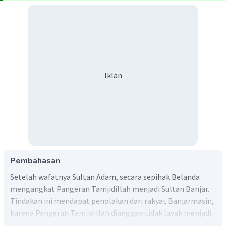
Iklan
Pembahasan
Setelah wafatnya Sultan Adam, secara sepihak Belanda
mengangkat Pangeran Tamjidillah menjadi Sultan Banjar.
Tindakan ini mendapat penolakan dari rakyat Banjarmasin,
karena Pangeran Tamjidillah dianggap tidak layak menjadi
sultan karena ibunya bukan keturunan bangsawan. Takhta