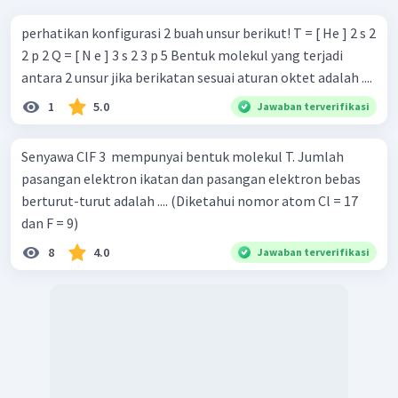
perhatikan konfigurasi 2 buah unsur berikut! T = [ He ] 2 s 2
2 p 2 Q = [ N e ] 3 s 2 3 p 5 Bentuk molekul yang terjadi
antara 2 unsur jika berikatan sesuai aturan oktet adalah ....
1
5.0
Jawaban terverifikasi
Senyawa ClF 3 ​ mempunyai bentuk molekul T. Jumlah
pasangan elektron ikatan dan pasangan elektron bebas
berturut-turut adalah .... (Diketahui nomor atom Cl = 17
dan F = 9)
8
4.0
Jawaban terverifikasi