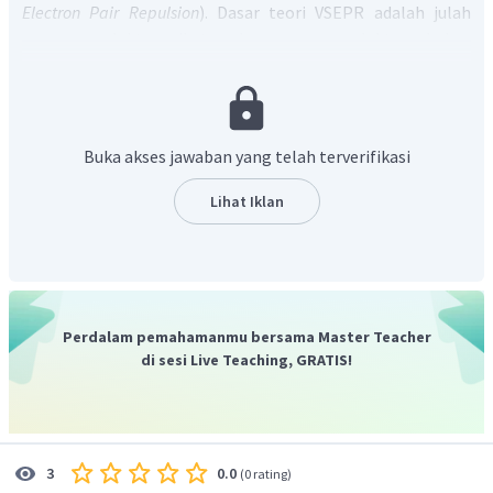
Electron Pair Repulsion
). Dasar teori VSEPR adalah julah
pasangan elektron ikatan dan pasangan elektron bebas
dalam kulit valensi atom pusat suatu molekul.
Domain elektron berarti kedudukan elektron atau daerah
keberadaan elektron. Jumlah domain elektron ditentukan
sebagai berikut.
Buka akses jawaban yang telah terverifikasi
Setiap elektron ikatan, baik ikatan tunggal, rangkap
Lihat Iklan
dua, atau rangkap tiga merupakan 1 domain.
Setiap pasangan elektron bebas merupakan 1
domain.
Pada sekitar atom C=O dimana atom C dianggap sebagai
Perdalam pemahamanmu bersama Master Teacher
atom pusat, jumlah domain elektronnya adalah 3 sehingga
di sesi Live Teaching, GRATIS!
bentuk molekulnya segitiga planar.
Jadi, jawaban yang benar adalah B
.
0.0
3
(
0 rating
)