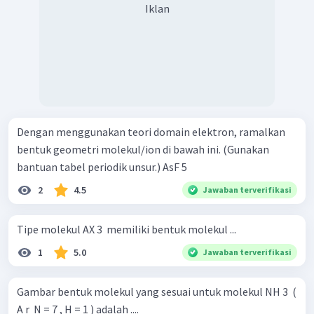
Iklan
Dengan menggunakan teori domain elektron, ramalkan
bentuk geometri molekul/ion di bawah ini. (Gunakan
bantuan tabel periodik unsur.) AsF 5 ​
2
4.5
Jawaban terverifikasi
Tipe molekul AX 3 ​ memiliki bentuk molekul ...
1
5.0
Jawaban terverifikasi
Gambar bentuk molekul yang sesuai untuk molekul NH 3 ​ (
A r ​ N = 7 , H = 1 ) adalah ....