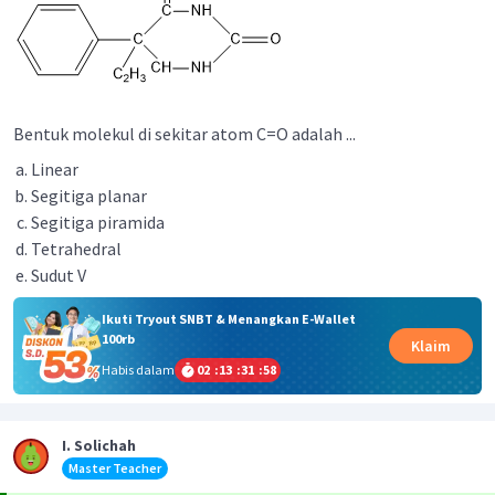
Bentuk molekul di sekitar atom C=O adalah ...
Linear
Segitiga planar
Segitiga piramida
Tetrahedral
Sudut V
Ikuti Tryout SNBT & Menangkan E-Wallet
100rb
Klaim
Habis dalam
02
:
13
:
31
:
58
I. Solichah
Master Teacher