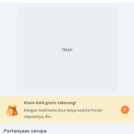
Iklan
Klaim Gold gratis sekarang!
Dengan Gold kamu bisa tanya soal ke Forum
sepuasnya, lho.
Pertanyaan serupa