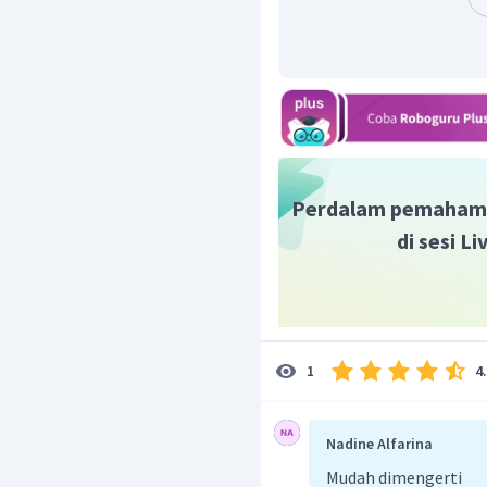
Perdalam pemaham
di sesi L
4
1
Nadine Alfarina
Mudah dimengerti