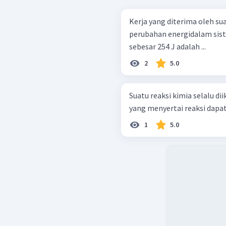
Kerja yang diterima oleh su
perubahan energidalam sist
sebesar 254 J adalah ...
2
5.0
Suatu reaksi kimia selalu di
yang menyertai reaksi dapat d
1
5.0