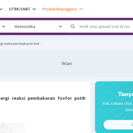
UTBK/SNBT
Produk Ruangguru
i reaksi pembakaran fosf...
Iklan
Tany
ergi reaksi pembakaran fosfor putih
Yuk, cobain chat 
tema
C