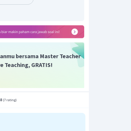
anmu bersama Master Teacher
ive Teaching, GRATIS!
.8
(
7 rating
)