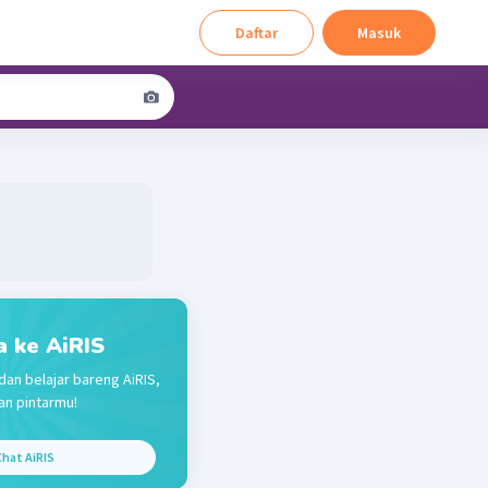
Daftar
Masuk
a ke AiRIS
dan belajar bareng AiRIS,
n pintarmu!
hat AiRIS