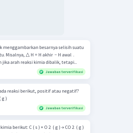
 menggambarkan besarnya selisih suatu
. Misalnya, △ H = H akhir ​ − H awal ​ .
ka arah reaksi kimia dibalik, tetapi...
Jawaban terverifikasi
 reaksi berikut, positif atau negatif?
O ( g )
Jawaban terverifikasi
O 2 ​ ( g ) → CO 2 ​ ( g )