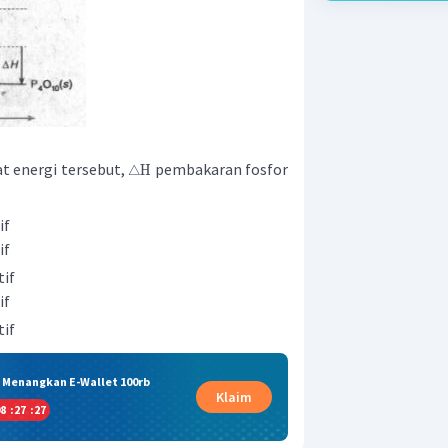
t energi tersebut,
pembakaran fosfor
△
H
if
if
tif
if
tif
& Menangkan E-Wallet 100rb
Klaim
8
:
27
:
26