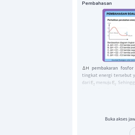
Pembahasan
pembakaran fosfor 
tingkat energi tersebut 
dari
menuju
. Sehing
Karena
maka nilai
Jadi, jawaban yang bena
Buka akses jaw