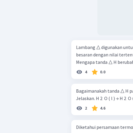
Lambang △ digunakan untuk
besaran dengan nilai tertentu
Mengapa tanda △ H berubah ji
4
0.0
Bagaimanakah tanda △ H pada
Jelaskan. H 2 ​ O ( l ) → H 2 ​ 
2
4.6
Diketahui persamaan termokimia berikut: C ( s ) + 