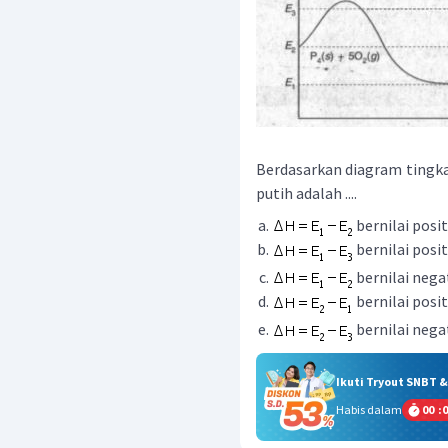
Berdasarkan diagram tingka
putih adalah ....
bernilai posit
bernilai posit
bernilai nega
bernilai posit
bernilai nega
Ikuti Tryout SNBT 
Habis dalam
00
:
0