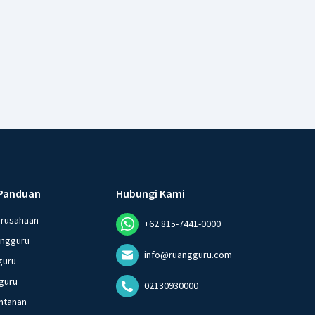
Panduan
Hubungi Kami
erusahaan
+62 815-7441-0000
angguru
info@ruangguru.com
guru
guru
02130930000
ntanan