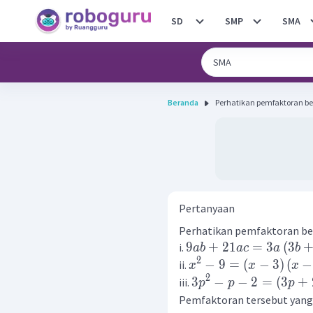
SD
SMP
SMA
Beranda
Pertanyaan
Perhatikan pemfaktoran beri
9
+
21
=
3
(
3
i.
ab
a
c
a
b
2
−
9
=
(
−
3
)
(
−
ii.
x
x
x
2
3
−
−
2
=
(
3
+
iii.
p
p
p
Pemfaktoran tersebut yang 