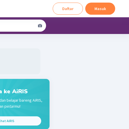
Daftar
Masuk
a ke AiRIS
dan belajar bareng AiRIS,
n pintarmu!
hat AiRIS