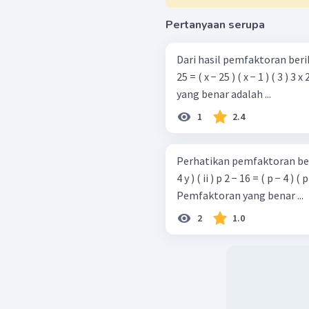
Pertanyaan serupa
Dari hasil pemfaktoran berikut : ( 1 ) 14 x 2 + 7 y = 7 ( 2 x 2 + y ) 
25 = ( x − 25 ) ( x − 1 ) ( 3 ) 3 x 2 + 5
yang benar adalah ...
1
2.4
Perhatikan pemfaktoran berikut ini ! ( i ) 15 x 2 y − 20 x
4 y ) ( ii ) p 2 − 16 = ( p − 4 ) ( p
Pemfaktoran yang benar ...
2
1.0