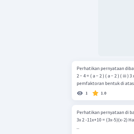
Perhatikan pernyataan dibawah ini: ( i ) 5 x 2 − 3 x y = x ( 5 
2 − 4 = ( a − 2 ) ( a − 2 ) ( iii ) 3 x
pemfaktoran bentuk di atas, 
1
1.0
Perhatikan pernyataan di bawah ini ! x 2 -9x = x(x-9) x 
3x 2 -11x+10 = (3x-5)(x-2) Hasil pemfaktoran di atas yang benar adalah
...