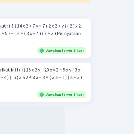
( 2 ) x 2 −
 x − 12 = ( 3 x − 4 ) ( x + 3 ) Pernyataan
Jawaban terverifikasi
 y 2 = 5 x y ( 3 x −
 − 4 ) ( iii ) 3 a 2 + 8 a − 3 = ( 3 a − 1 ) ( a + 3 )
Jawaban terverifikasi