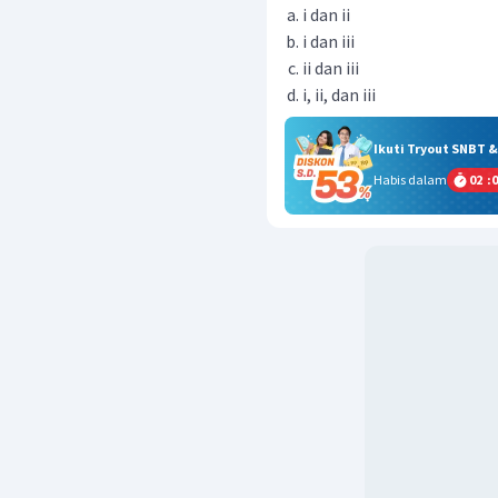
i dan ii
i dan iii
ii dan iii
i, ii, dan iii
Ikuti Tryout SNBT 
Habis dalam
02
:
0