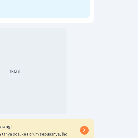
Iklan
arang!
 tanya soal ke Forum sepuasnya, lho.