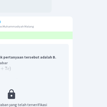
itas Muhammadiyah Malang
k pertanyaan tersebut adalah B.
abar
+
7
)
c
3
adalah
, sehingga pemfaktoran di
c
a
−
3
)
2
2
−
=
(
+
)
(
−
)
gat bentuk
.
a
b
a
b
a
b
aban yang telah terverifikasi