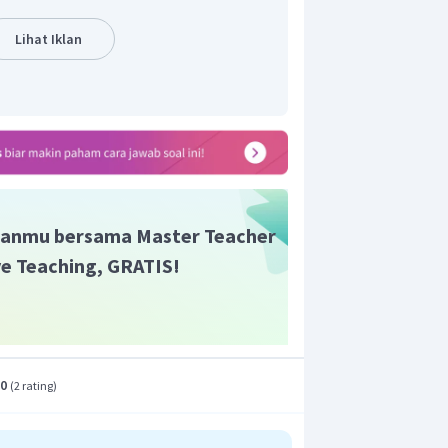
+
3
)
(
−
3
)
. Sehingga pemfaktoran
x
x
Lihat Iklan
+
2
)
(
−
1
)
p
2
=
3
−
3
+
2
−
2
p
p
p
=
3
(
−
1
)
+
2
(
−
1
)
p
p
p
=
(
3
+
2
)
(
−
1
)
p
p
atas benar.
toran tersebut yang benar adalah i dan
anmu bersama Master Teacher
n yang benar adalah B.
ive Teaching, GRATIS!
.0
(
2 rating
)