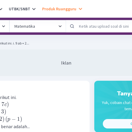
UTBK/SNBT
Produk Ruangguru
Perhatikan pemfaktoran berikut ini. i. 9 ab + 2...
Iklan
Tany
kut ini.
Yuk, cobain chat 
+
7
)
c
tema
3
)
2
)
(
−
1
)
p
C
benar adalah...