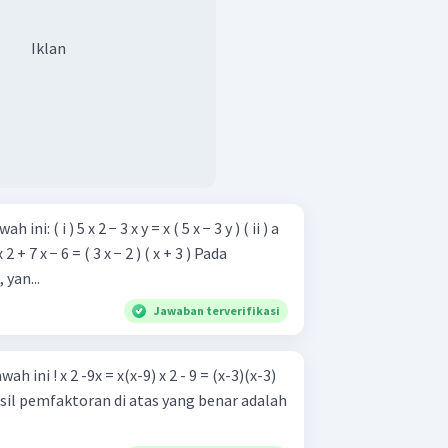
Iklan
x − 3 y ) ( ii ) a
 2 + 7 x − 6 = ( 3 x − 2 ) ( x + 3 ) Pada
yan...
Jawaban terverifikasi
2 - 9 = (x-3)(x-3)