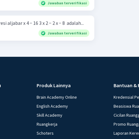
Jawaban terverifikasi
aljabar x 4 − 16 3 x 2 − 2 x − 8 ​ adalah...
Jawaban terverifikasi
u
Produk Lainnya
Bantuan & 
Brain Academy Online
Kredensial P
English Academy
Beasiswa Ru
Skill Academy
Cicilan Ruang
Ruangkerja
Promo Ruang
Schoters
Laporan Kere