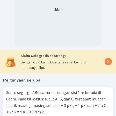
Dengan demikian, netto gaya pada muatan
Iklan
adalah
Klaim Gold gratis sekarang!
Dengan Gold kamu bisa tanya soal ke Forum
sepuasnya, lho.
Pertanyaan serupa
Suatu segitiga ABC sama sisi dengan sisi 1 m berada di
udara. Pada titik-titik sudut A, B, dan C, terdapat muatan
listrik masing-masing sebesar + 3 μ C , − 1 μ C dan + 2 μ C .
Jika k = 9 × 1 0 9 Nm 2 ...