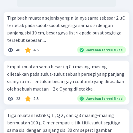
Tiga buah muatan sejenis yang nilainya sama sebesar 2 μC
terletak pada sudut-sudut segitiga sama sisi dengan
panjang sisi 10 cm, besar gaya listrik pada pusat segitiga
tersebut sebesar ....
40
4.5
Jawaban terverifikasi
Empat muatan sama besar ( q C ) masing-masing
diletakkan pada sudut-sudut sebuah persegi yang panjang
sisinya a m . Tentukan besar gaya coulomb yang dirasakan
oleh sebuah muatan − 2 q C yang diletakka...
23
2.5
Jawaban terverifikasi
Tiga muatan listrik Q 1 , Q 2 , dan Q 3 masing-masing
bermuatan 100 μ C menempati titik-titik sudut segitiga
sama sisi dengan panjang sisi 30 cm seperti gambar