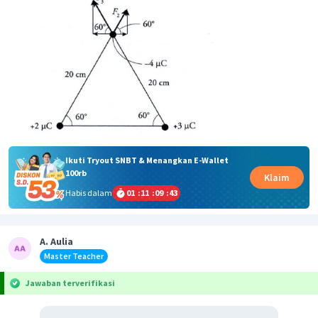
Ikuti Tryout SNBT & Menangkan E-Wallet
100rb
Klaim
Habis dalam
01
:
11
:
09
:
42
A. Aulia
Master Teacher
Jawaban terverifikasi