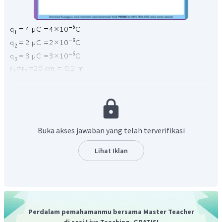
Mencari gaya muatan
terhadap muatan
atau
kita sebut sebagai F
2
Buka akses jawaban yang telah terverifikasi
Lihat Iklan
Mencari muatan pada muatan
terhadap muatan
Perdalam pemahamanmu bersama Master Teacher
atau kita sebut sebagai F
3
di sesi Live Teaching, GRATIS!