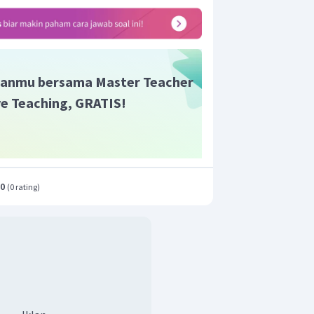
anmu bersama Master Teacher
ive Teaching, GRATIS!
.0
(
0 rating
)