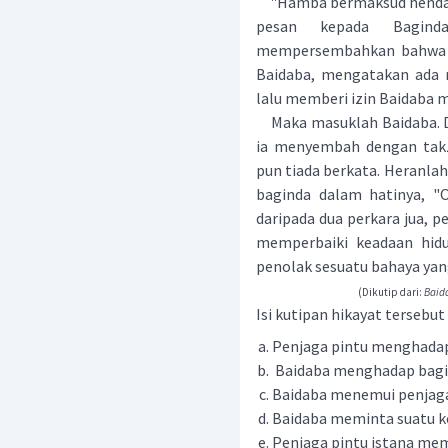
"Hamba bermaksud hendak
pesan kepada Bagind
mempersembahkan bahwa d
Baidaba, mengatakan ada 
lalu memberi izin Baidaba 
Maka masuklah Baidaba. D
ia menyembah dengan takzi
pun tiada berkata. Heranlah
baginda dalam hatinya, "O
daripada dua perkara jua, 
memperbaiki keadaan hid
penolak sesuatu bahaya yan
(Dikutip dari:
Baida
Isi kutipan hikayat tersebut a
Penjaga pintu menghadap
Baidaba menghadap bagin
Baidaba menemui penjaga 
Baidaba meminta suatu k
Penjaga pintu istana mem