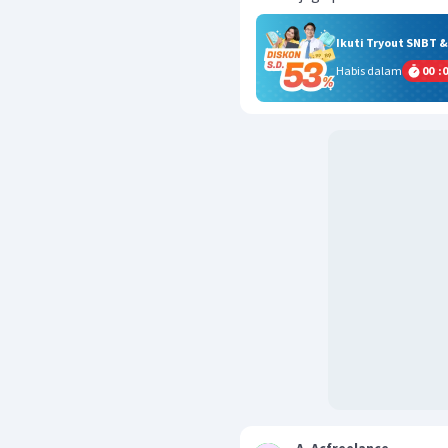
Ikuti Tryout SNBT 
Habis dalam
00
:
0