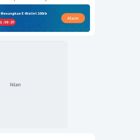
& Menangkan E-Wallet 100rb
Klaim
1
:
59
:
36
Iklan