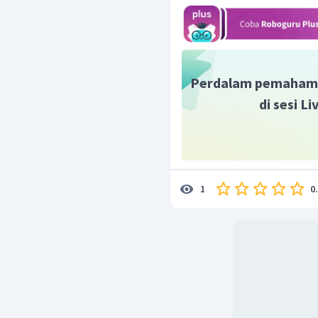
Perdalam pemaham
di sesi L
0
1