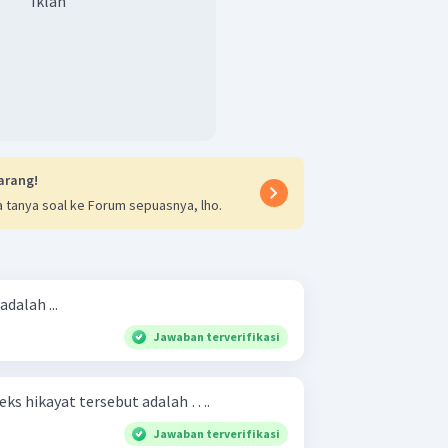
Iklan
arang!
 tanya soal ke Forum sepuasnya, lho.
adalah ...
Jawaban terverifikasi
teks hikayat tersebut adalah ….
Jawaban terverifikasi