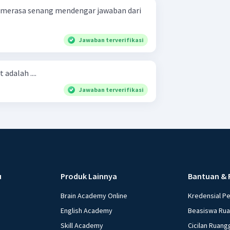
merasa senang mendengar jawaban dari
Jawaban terverifikasi
 adalah ....
Jawaban terverifikasi
u
Produk Lainnya
Bantuan & 
Brain Academy Online
Kredensial P
English Academy
Beasiswa Ru
Skill Academy
Cicilan Ruang