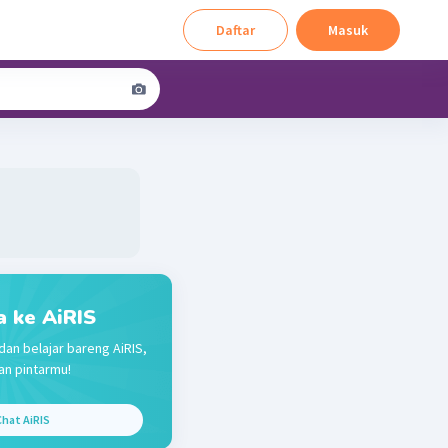
Daftar
Masuk
a ke AiRIS
dan belajar bareng AiRIS,
n pintarmu!
hat AiRIS