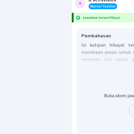
A. Acfreelance
Master Teacher
Jawaban terverifikasi
Pembahasan
Isi kutipan hikayat te
membawa pesan untuk raj
meminta izin untuk m
menemui Baginda Raja.
Jadi, jawaban yang bena
Buka akses jaw