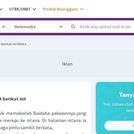
UTBK/SNBT
Produk Ruangguru
Perhatikan kutipan hikayat berikut ini! Maka ...
Iklan
Tany
 berikut ini!
Yuk, cobain chat 
tema
k memakailah Baidaba pakaiannya yang
ia menuju ke istana. Di halaman istana ia
C
ga pintu sambil berkata,