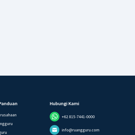
Panduan
Hubungi Kami
erusahaan
+62 815-7441-0000
angguru
info@ruangguru.com
guru