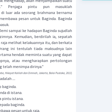
 menghadap, akan menyampaikan suatu
a." Penjaga pintu pun masuklah
i luar ada seorang brahmana bernama
membawa pesan untuk Baginda. Baginda
masuk.
emi sampai ke hadapan Baginda sujudlah
mnya. Kemudian, berdirilah ia, sepatah
 raja melihat kelakuannya itu, dan berkata
rang ini tentulah tiada maksudnya lain
pertama hendak meminta suatu yang dapat
upnya, atau mengharapkan pertolongan
g telah menimpa dirinya."
ba, Hikayat Kalilah dan Dimnah, Jakarta, Balai Pustaka, 2011
)
dalah ....
 baginda.
da di istana.
pintu istana.
epada baginda.
bawa pesan untuk raja.