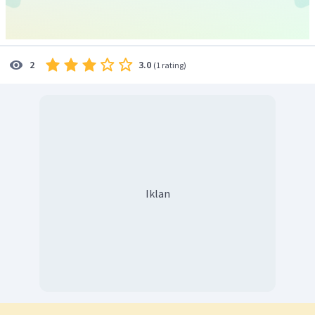
3.0
2
(
1 rating
)
Iklan