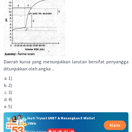
Daerah kurva yang menunjukkan larutan bersifat penyangga
ditunjukkan oleh angka ...
1)
2)
3)
4)
5)
Ikuti Tryout SNBT & Menangkan E-Wallet
100rb
Klaim
Habis dalam
02
:
05
:
51
:
25