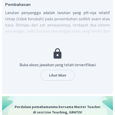
Pembahasan
Larutan penyangga adalah larutan yang pH-nya relatif
tetap (tidak berubah) pada penambahan sedikit asam atau
basa. Ditinjau dari zat penyusunnya, terdapat dua sistem
penyangga, yaitu larutan penyangga asam yang terdiri dari
asam lemah dan basa konjugasinya, dan larutan penyangga
basa yang terdiri dari basa lemah dan asam konjugasinya.
Maka, daerah kurva yang menunjukkan nilai pH yang relatif
tetap pada penambahan larutan KOH adalah 1.
Jadi, pilihan jawaban yang benar adalah A.
Buka akses jawaban yang telah terverifikasi
Lihat Iklan
Perdalam pemahamanmu bersama Master Teacher
di sesi Live Teaching, GRATIS!