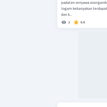
padatan senyawa anorganik 
logam kebanyakan terdapat 
dan k...
1
0.0