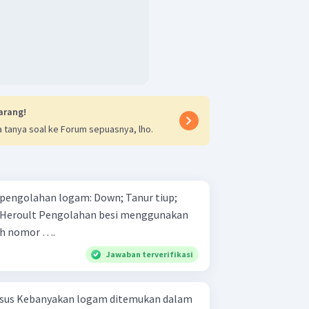
arang!
 tanya soal ke Forum sepuasnya, lho.
an logam: Down; Tanur tiup;
eh nomor ….
Jawaban terverifikasi
n dalam