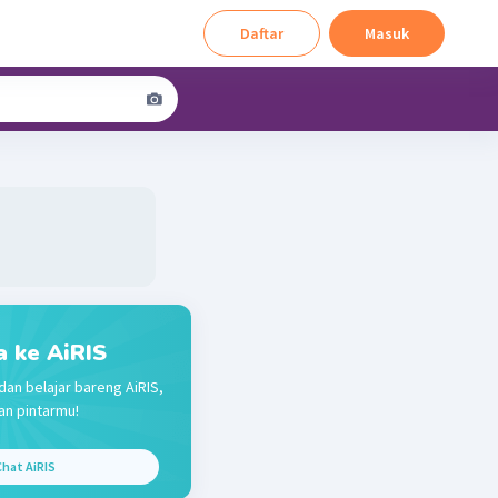
Daftar
Masuk
a ke AiRIS
dan belajar bareng AiRIS,
n pintarmu!
hat AiRIS