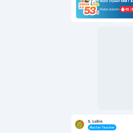
Ikuti Tryout SNBT 
Habis dalam
01
:
1
S. Lubis
Master Teacher