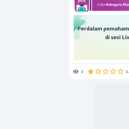
Perdalam pemaham
di sesi L
1
1