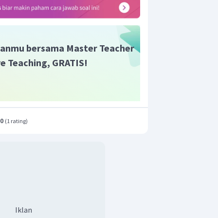
anmu bersama Master Teacher
ive Teaching, GRATIS!
.0
(
1 rating
)
Iklan