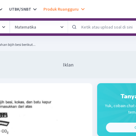
UTBK/SNBT
Produk Ruangguru
han bijih besi berikut...
Iklan
Tany
Yuk, cobain chat 
tema
C