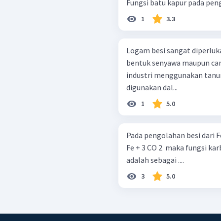
Fungsi batu kapur pada pengo
1
3.3
Logam besi sangat diperluk
bentuk senyawa maupun cam
industri menggunakan tanur tinggi. a. Tentukan b
digunakan dal...
1
5.0
Pada pengolahan besi dari Fe 2 ​ O 3 ​ terja
Fe + 3 CO 2 ​ maka fungsi karbon monoksida dalam proses tersebut
adalah sebagai ....
3
5.0