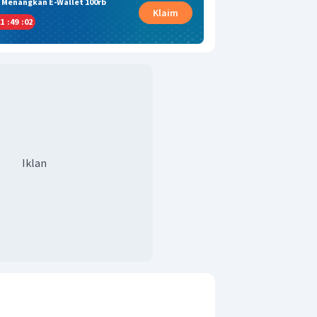
& Menangkan E-Wallet 100rb
Klaim
1
:
49
:
01
Iklan