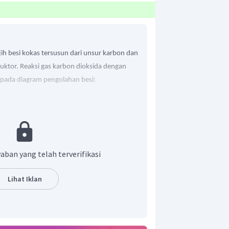
ih besi kokas tersusun dari unsur karbon dan
duktor. Reaksi gas karbon dioksida dengan
i pada diagram pengolahan besi:
igunakan pada proses reduksi bijih besi
engandung 3%-6% karbon serta sejumlah
 fosfor, dan belerang.
aban yang telah terverifikasi
Lihat Iklan