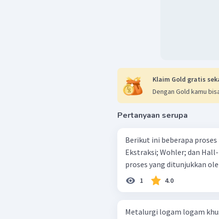
Klaim Gold gratis sek
Dengan Gold kamu bisa
Pertanyaan serupa
Berikut ini beberapa proses pengolah
Ekstraksi; Wohler; dan Hall-Heroult Pengolahan besi menggunakan
proses yang ditunjukkan ol
1
4.0
Metalurgi logam logam khusus Kebanyakan logam ditemuka