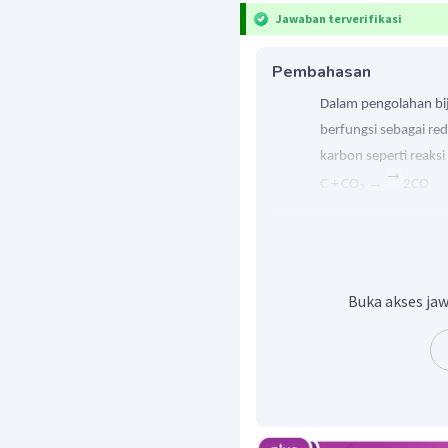
Jawaban terverifikasi
Pembahasan
Dalam pengolahan bij
berfungsi sebagai re
karbon seperti reaks
→
C + CO
2CO
2
Gas CO selanjutnya d
menjadi besi yang m
kecil silikon, mangan,
Buka akses jaw