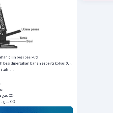
han bijih besi berikut!
h besi diperlukan bahan seperti kokas (C),
ah . . . .
n
or
a gas CO
ia gas CO