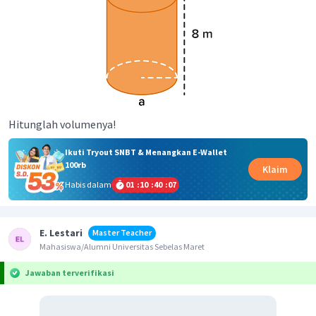
Hitunglah volumenya!
Ikuti Tryout SNBT & Menangkan E-Wallet
100rb
Klaim
Habis dalam
01
:
10
:
40
:
07
E. Lestari
Master Teacher
Mahasiswa/Alumni Universitas Sebelas Maret
Jawaban terverifikasi