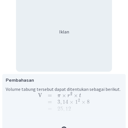
Iklan
Pembahasan
Volume tabung tersebut dapat ditentukan sebagai berikut.
2
V
=
×
×
π
r
t
2
=
3
,
14
×
1
×
8
=
25
,
12
Dengan demikian, volume tabung tersebut adalah
.