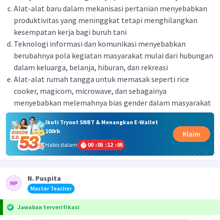
Alat-alat baru dalam mekanisasi pertanian menyebabkan
produktivitas yang meninggkat tetapi menghilangkan
kesempatan kerja bagi buruh tani
Teknologi informasi dan komunikasi menyebabkan
berubahnya pola kegiatan masyarakat mulai dari hubungan
dalam keluarga, belanja, hiburan, dan rekreasi
Alat-alat rumah tangga untuk memasak seperti rice
cooker, magicom, microwave, dan sebagainya
menyebabkan melemahnya bias gender dalam masyarakat
Ikuti Tryout SNBT & Menangkan E-Wallet
100rb
Klaim
Habis dalam
00
:
05
:
12
:
04
N. Puspita
Master Teacher
Jawaban terverifikasi