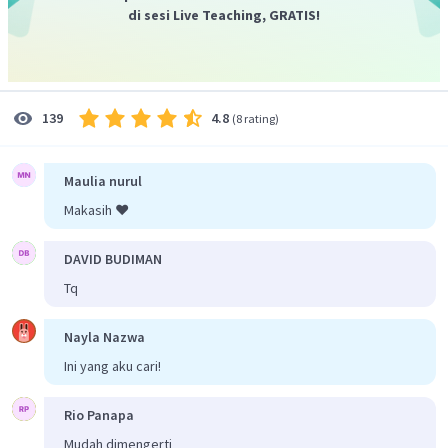
seperti teknologi informasi dan komunikasi,
yang
di sesi Live Teaching, GRATIS!
tentunya mempengaruhi kehidupan masyarakat dalam
berbagai aspek kehidupan.
Berdasarkan uraian diatas, maka jawaban yang tepat
adalah D. Teknologi informasi dan komunikasi
4.8
139
(
8 rating
)
menyebabkan berubahnya pola kegiatan masyarakat
mulai dari hubungan dalam keluarga, belanja, hiburan,
dan rekreasi.
Maulia nurul
Makasih ❤️
DAVID BUDIMAN
Tq
Nayla Nazwa
Ini yang aku cari!
Rio Panapa
Mudah dimengerti