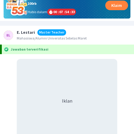
100rb
Klaim
Habis dalam
00
:
07
:
54
:
33
E. Lestari
Master Teacher
Mahasiswa/Alumni Universitas Sebelas Maret
Jawaban terverifikasi
Iklan