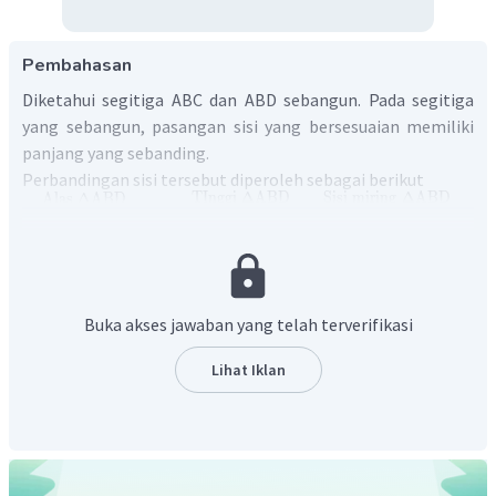
Pembahasan
Diketahui segitiga ABC dan ABD sebangun. Pada segitiga
yang sebangun, pasangan sisi yang bersesuaian memiliki
panjang yang sebanding.
Perbandingan sisi tersebut diperoleh sebagai berikut
TInggi
ΔABD
Sisi
miring
ΔABD
Alas
ΔABD
=
=
Alas
ΔABC
TInggi
ΔABC
Sisi
miring
ΔABC
AD
BD
AB
=
=
AB
BC
AC
Jadi jawaban yang tepat adalah A.
Buka akses jawaban yang telah terverifikasi
Lihat Iklan