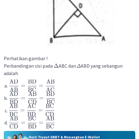
Perhatikan gambar !
Δ
Perbandingan sisi pada
ABC dan
ABD yang sebangun
adalah
AD
BD
AB
=
=
AB
BC
AC
AD
AB
BD
=
=
BD
CD
BC
AB
AC
BC
=
=
BC
BD
CD
AB
BC
AB
=
=
CD
BD
BC
Ikuti Tryout SNBT & Menangkan E-Wallet