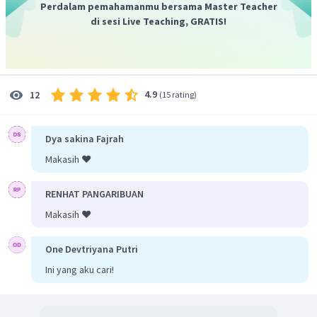
Perdalam pemahamanmu bersama Master Teacher
di sesi Live Teaching, GRATIS!
4.9
12
(
15 rating
)
Dya sakina Fajrah
Makasih ❤️
RENHAT PANGARIBUAN
Makasih ❤️
One Devtriyana Putri
Ini yang aku cari!