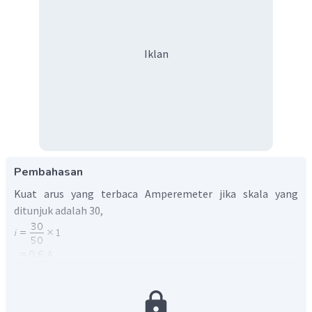
Iklan
Pembahasan
Kuat arus yang terbaca Amperemeter jika skala yang
ditunjuk adalah 30,
Beda potensial pada ujung-ujung hambatan dihitung
menggunakan persamaan hukum Ohm.