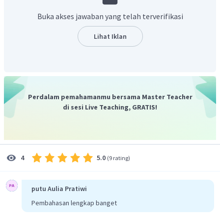
Buka akses jawaban yang telah terverifikasi
Dengan demikian, beda potensial pada ujung-ujung
hambatan adalah 12 volt.
Lihat Iklan
Perdalam pemahamanmu bersama Master Teacher
di sesi Live Teaching, GRATIS!
5.0
4
(
9 rating
)
putu Aulia Pratiwi
Pembahasan lengkap banget