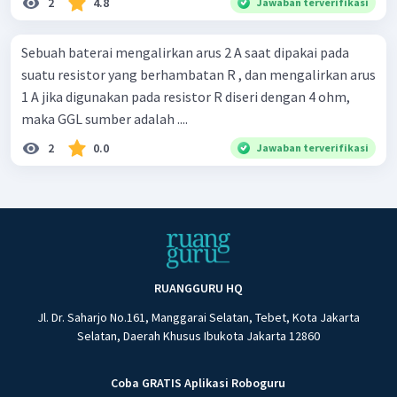
2
4.8
Jawaban terverifikasi
Sebuah baterai mengalirkan arus 2 A saat dipakai pada
suatu resistor yang berhambatan R , dan mengalirkan arus
1 A jika digunakan pada resistor R diseri dengan 4 ohm,
maka GGL sumber adalah ....
2
0.0
Jawaban terverifikasi
RUANGGURU HQ
Jl. Dr. Saharjo No.161, Manggarai Selatan, Tebet, Kota Jakarta
Selatan, Daerah Khusus Ibukota Jakarta 12860
Coba GRATIS Aplikasi Roboguru