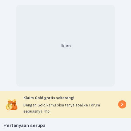
Iklan
Klaim Gold gratis sekarang!
Dengan Gold kamu bisa tanya soal ke Forum
sepuasnya, lho.
Pertanyaan serupa