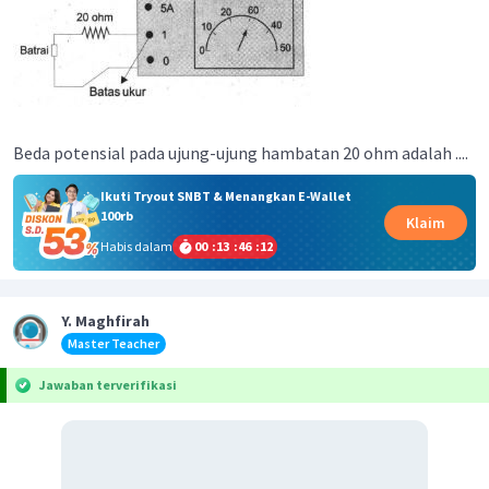
Beda potensial pada ujung-ujung hambatan 20 ohm adalah ....
Ikuti Tryout SNBT & Menangkan E-Wallet
100rb
Klaim
Habis dalam
00
:
13
:
46
:
12
Y. Maghfirah
Master Teacher
Jawaban terverifikasi