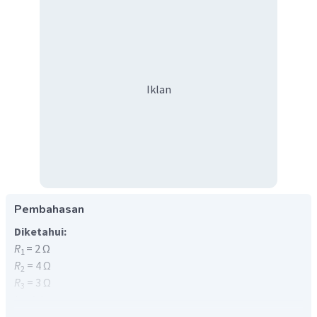
Iklan
Pembahasan
Diketahui:
R
= 2 Ω
1
R
= 4 Ω
2
R
= 3 Ω
3
I
= 1 A
3
Ditanya:
V
= ...?