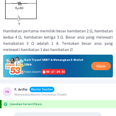
Hambatan pertama memiliki besar hambatan 2 Ω, hambatan
kedua 4 Ω, hambatan ketiga 3 Ω. Besar arus yang melewati
hamabatan 3 Ω adalah 1 A. Tentukan besar arus yang
melewati hambatan 1 dan hambatan 2!
Ikuti Tryout SNBT & Menangkan E-Wallet
100rb
Klaim
Habis dalam
00
:
17
:
24
:
30
F. Arifin
Master Teacher
Mahasiswa/Alumni Universitas Trisakti
Jawaban terverifikasi