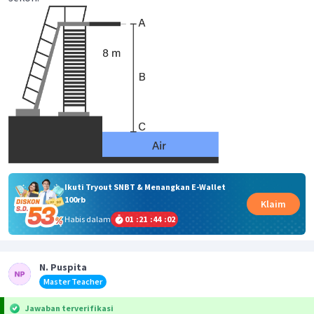
Ikuti Tryout SNBT & Menangkan E-Wallet
100rb
Klaim
Habis dalam
01
:
21
:
44
:
02
N. Puspita
Master Teacher
Jawaban terverifikasi