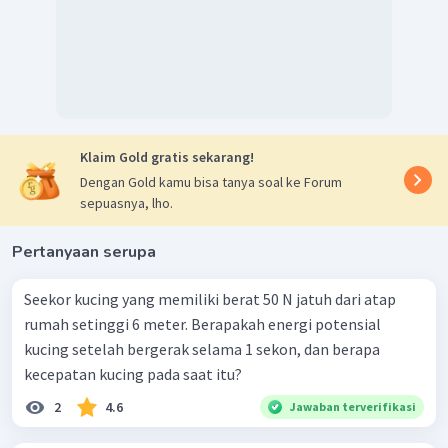
2
2
2
80
+
2
=
+
72
E
P
2
=
82
−
72
E
P
2
=
10
J
E
P
2
Dengan demikian, kecepatan dan energi potensial
peloncat indah setelah 1 s secara berturut-turut adalah
12 m/s dan 10 J
Klaim Gold gratis sekarang!
Dengan Gold kamu bisa tanya soal ke Forum
sepuasnya, lho.
Pertanyaan serupa
Seekor kucing yang memiliki berat 50 N jatuh dari atap
rumah setinggi 6 meter. Berapakah energi potensial
kucing setelah bergerak selama 1 sekon, dan berapa
kecepatan kucing pada saat itu?
2
4.6
Jawaban terverifikasi