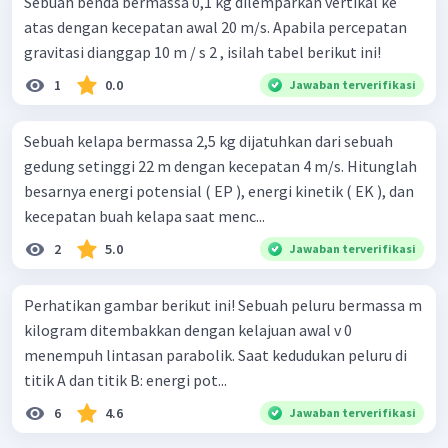
Sebuah benda bermassa 0,1 kg dilemparkan vertikal ke
atas dengan kecepatan awal 20 m/s. Apabila percepatan
gravitasi dianggap 10 m / s 2 , isilah tabel berikut ini!
1
0.0
Jawaban terverifikasi
Sebuah kelapa bermassa 2,5 kg dijatuhkan dari sebuah
gedung setinggi 22 m dengan kecepatan 4 m/s. Hitunglah
besarnya energi potensial ( EP ), energi kinetik ( EK ), dan
kecepatan buah kelapa saat menc...
2
5.0
Jawaban terverifikasi
Perhatikan gambar berikut ini! Sebuah peluru bermassa m
kilogram ditembakkan dengan kelajuan awal v 0
menempuh lintasan parabolik. Saat kedudukan peluru di
titik A dan titik B: energi pot...
6
4.6
Jawaban terverifikasi