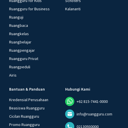
Ruangguru for Kids
Schoters
Ruangguru for Business
Kalananti
Ruanguji
Ruangbaca
Ruangkelas
Ruangbelajar
Ruangpengajar
Ruangguru Privat
Ruangpeduli
Airis
Bantuan & Panduan
Hubungi Kami
Kredensial Perusahaan
+62 815-7441-0000
Beasiswa Ruangguru
info@ruangguru.com
Cicilan Ruangguru
Promo Ruangguru
02130930000