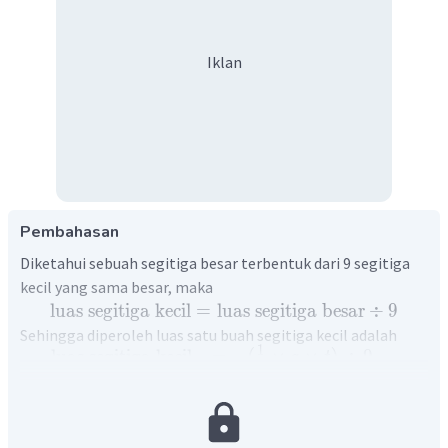
Iklan
Pembahasan
Diketahui sebuah segitiga besar terbentuk dari 9 segitiga
kecil yang sama besar, maka
luas
segitiga
kecil
=
luas
segitiga
besar
÷
9
Sehingga diperoleh luas satu buah segitiga kecil adalah
1
luas
segitiga
kecil
=
×
×
÷
9
(
)
a
t
2
1
=
×
12
×
15
÷
9
(
)
2
=
90
÷
9
=
10