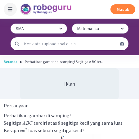
Masuk
Beranda
Perhatikan gambar di samping! Segitiga A BC ter...
Iklan
Pertanyaan
Perhatikan gambar di samping!
Segitiga
terdiri atas
segitiga kecil yang sama luas.
9
A
BC
Berapa
luas sebuah segitiga kecil?
2
cm