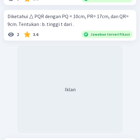
Diketahui △ PQR dengan PQ = 10cm, PR= 17cm, dan QR=
9cm. Tentukan : b. tinggi t dari .
2
3.6
Jawaban terverifikasi
Iklan