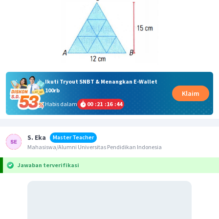
Ikuti Tryout SNBT & Menangkan E-Wallet
100rb
Klaim
Habis dalam
00
:
21
:
16
:
44
S. Eka
Master Teacher
Mahasiswa/Alumni Universitas Pendidikan Indonesia
Jawaban terverifikasi