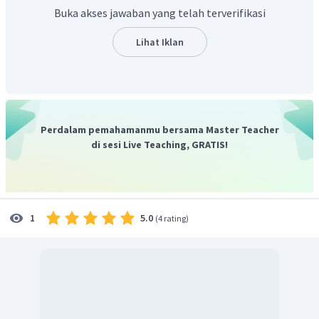
Dengan demikian, diperoleh luas sebuah segitiga kecil
Buka akses jawaban yang telah terverifikasi
2
10
cm
adalah
.
Lihat Iklan
Perdalam pemahamanmu bersama Master Teacher
di sesi Live Teaching, GRATIS!
5.0
1
(
4 rating
)