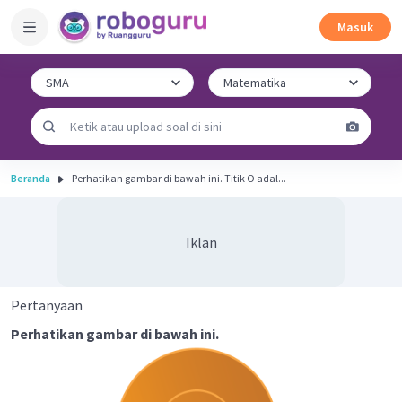
Masuk
Beranda
Perhatikan gambar di bawah ini. Titik O adal...
Iklan
Pertanyaan
Perhatikan gambar di bawah ini.