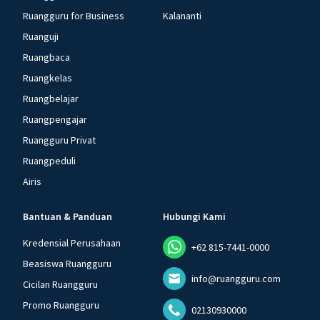
Ruangguru for Business
Kalananti
Ruanguji
Ruangbaca
Ruangkelas
Ruangbelajar
Ruangpengajar
Ruangguru Privat
Ruangpeduli
Airis
Bantuan & Panduan
Hubungi Kami
Kredensial Perusahaan
+62 815-7441-0000
Beasiswa Ruangguru
info@ruangguru.com
Cicilan Ruangguru
Promo Ruangguru
02130930000