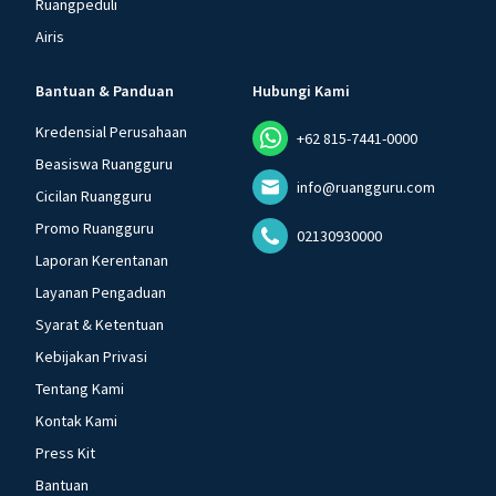
Ruangpeduli
Airis
Bantuan & Panduan
Hubungi Kami
Kredensial Perusahaan
+62 815-7441-0000
Beasiswa Ruangguru
info@ruangguru.com
Cicilan Ruangguru
Promo Ruangguru
02130930000
Laporan Kerentanan
Layanan Pengaduan
Syarat & Ketentuan
Kebijakan Privasi
Tentang Kami
Kontak Kami
Press Kit
Bantuan