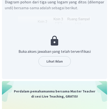
Diagram pohon dari tiga uang logam yang ditos (dilempar
undi) bersama-sama adalah sebagai berikut.
Buka akses jawaban yang telah terverifikasi
Lihat Iklan
Jadi, ruang sampel dari percobaan tersebut adalah
.
Perdalam pemahamanmu bersama Master Teacher
di sesi Live Teaching, GRATIS!