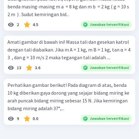
benda masing-masing m a ​ = 8 kg dan m b ​ = 2 kg ( g = 10 s
2 m ​ ) . Sudut kemiringan bid...
2
4.5
Jawaban terverifikasi
Amati gambar di bawah ini! Massa tali dan gesekan katrol
dengan tali diabaikan. Jika m A = 1 kg, m B = 1 kg, tan α = 4
3 ​ , dan g = 10 m/s 2 maka tegangan tali adalah ....
13
3.6
Jawaban terverifikasi
Perhatikan gambar berikut! Pada diagram di atas, benda
10 kg diberikan gaya dorong yang sejajar bidang miring ke
arah puncak bidang miring sebesar 15 N. Jika kemiringan
bidang miring adalah 37°,...
9
0.0
Jawaban terverifikasi