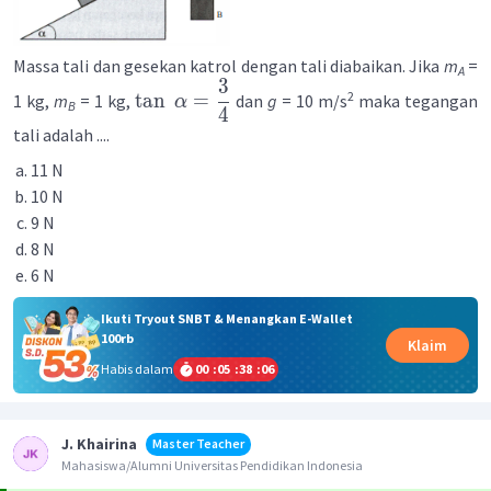
Massa tali dan gesekan katrol dengan tali diabaikan. Jika
m
=
A
3
2
tan
=
1 kg,
m
= 1 kg,
dan
g
= 10 m/s
maka tegangan
α
B
4
tali adalah ....
11 N
10 N
9 N
8 N
6 N
Ikuti Tryout SNBT & Menangkan E-Wallet
100rb
Klaim
Habis dalam
00
:
05
:
38
:
06
J. Khairina
Master Teacher
Mahasiswa/Alumni Universitas Pendidikan Indonesia