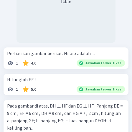
Iklan
Perhatikan gambar berikut. Nilai x adalah ....
1
4.0
Jawaban terverifikasi
Hitunglah EF !
1
5.0
Jawaban terverifikasi
Pada gambar di atas, DH ⊥ HF dan EG ⊥ HF . Panjang DE =
9 cm , EF = 6 cm , DH = 9 cm , dan HG = 7 , 2 cm , hitunglah :
a. panjang GF; b. panjang EG; c. luas bangun DEGH; d.
keliling ban...