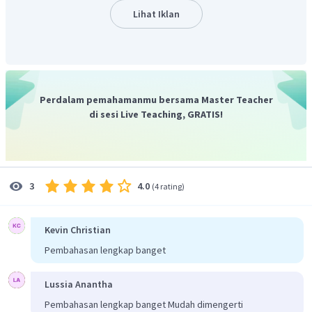
Dengan demikian, panjang BD adalah 12 cm.
Lihat Iklan
Perdalam pemahamanmu bersama Master Teacher
di sesi Live Teaching, GRATIS!
4.0
3
(
4 rating
)
Kevin Christian
Pembahasan lengkap banget
Lussia Anantha
Pembahasan lengkap banget Mudah dimengerti