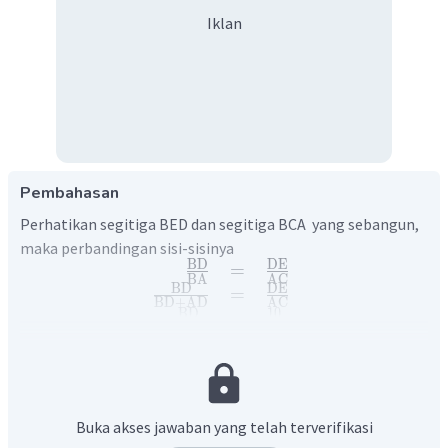
Iklan
Pembahasan
Perhatikan segitiga BED dan segitiga BCA yang sebangun,
maka perbandingan sisi-sisinya
BD
DE
=
BA
AC
BD
DE
=
BD
+
AD
AC
BD
10
=
BD
+
6
15
15
BD
=
10
BD
+
60
15
BD
−
10
BD
=
60
5
BD
=
60
60
BD
=
5
Buka akses jawaban yang telah terverifikasi
BD
=
12
cm