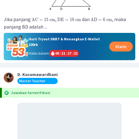
Jika panjang
,
dan
, maka
AC
=
15
cm
DE
=
10
cm
AD
=
6
cm
panjang BD adalah ...
Ikuti Tryout SNBT & Menangkan E-Wallet
100rb
Klaim
Habis dalam
00
:
11
:
17
:
21
D. Kusumawardhani
Master Teacher
Jawaban terverifikasi