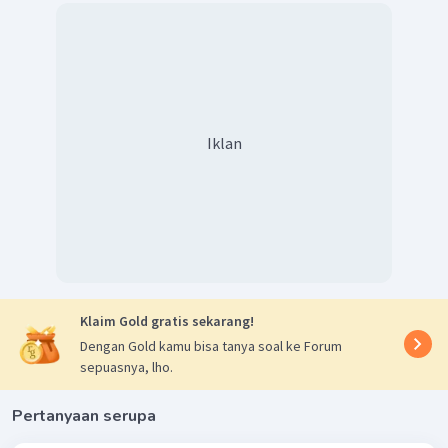
Iklan
Klaim Gold gratis sekarang!
Dengan Gold kamu bisa tanya soal ke Forum
sepuasnya, lho.
Pertanyaan serupa