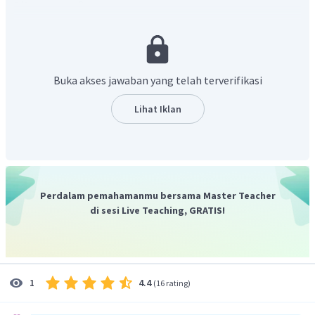
Ditanya
:
a
.... ?
Penyelesaian
Soal ini dapat diselesaikan menggunakan persamaan
Hukum II Newton sebagai berikut
=
F
ma
Buka akses jawaban yang telah terverifikasi
dimana
F
adalah gaya,
m
adalah massa dan
a
adalah
percepatan. Di dalam soal terdapat dua benda yang saling
Lihat Iklan
berhimpit sehingga massanya adalah massa total kedua
benda, maka Perecepatan bendanya adalah
100
F
2
=
=
=
1
,
82
m
/
s
a
+
35
+
20
m
m
1
2
Oleh karena itu, jawabannya adalah B
.
Perdalam pemahamanmu bersama Master Teacher
di sesi Live Teaching, GRATIS!
4.4
1
(
16 rating
)