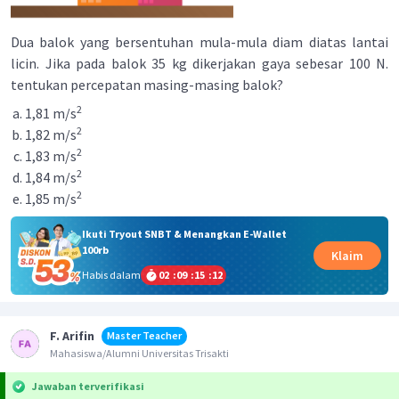
Dua balok yang bersentuhan mula-mula diam diatas lantai
licin. Jika pada balok 35 kg dikerjakan gaya sebesar 100 N.
tentukan percepatan masing-masing balok?
2
1,81 m/s
2
1,82 m/s
2
1,83 m/s
2
1,84 m/s
2
1,85 m/s
Ikuti Tryout SNBT & Menangkan E-Wallet
100rb
Klaim
Habis dalam
02
:
09
:
15
:
11
F. Arifin
Master Teacher
Mahasiswa/Alumni Universitas Trisakti
Jawaban terverifikasi