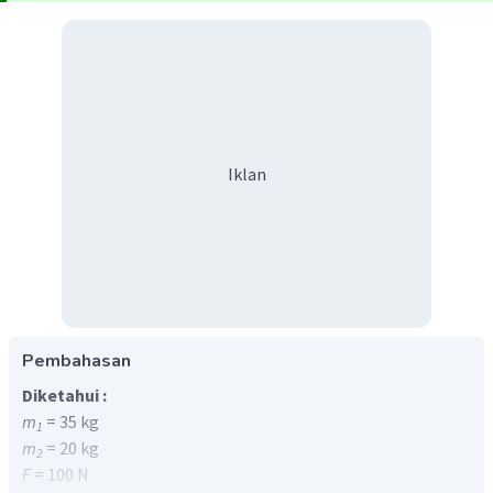
Iklan
Pembahasan
Diketahui :
m
= 35 kg
1
m
= 20 kg
2
F
= 100 N