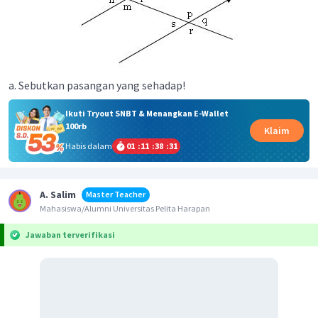
a. Sebutkan pasangan yang sehadap!
Ikuti Tryout SNBT & Menangkan E-Wallet
100rb
Klaim
Habis dalam
01
:
11
:
38
:
31
A. Salim
Master Teacher
Mahasiswa/Alumni Universitas Pelita Harapan
Jawaban terverifikasi