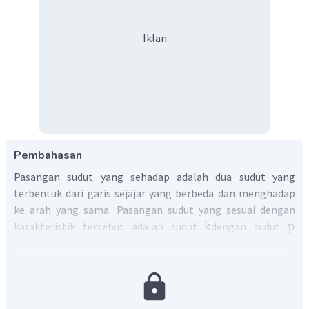
Iklan
Pembahasan
Pasangan sudut yang sehadap adalah dua sudut yang
terbentuk dari garis sejajar yang berbeda dan menghadap
ke arah yang sama. Pasangan sudut yang sesuai dengan
k
p
karakteristik tersebut adalah sudut
dengan sudut
l
q
m
r
, sudut
dengan sudut
, sudut
dengan sudut
, dan sudut
n
s
dengan sudut
.
Dengan demikian, pasangan sudut yang sehadap adalah
k
&
p
l
&
q
m
&
r
n
&
s
,
,
, serta
.