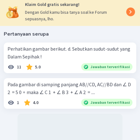
Klaim Gold gratis sekarang!
Dengan Gold kamu bisa tanya soal ke Forum
sepuasnya, lho.
Pertanyaan serupa
Perhatikan gambar berikut. d. Sebutkan sudut-sudut yang
Dalam Sepihak !
11
5.0
Jawaban terverifikasi
Pada gambar di samping panjang AB//CD, AC//BD dan ∠ D
2 ​ = 5 0 ∘ maka ∠ C 1 ​ + ∠ B 3 ​ + ∠ A 2 ​ = ....
1
4.0
Jawaban terverifikasi