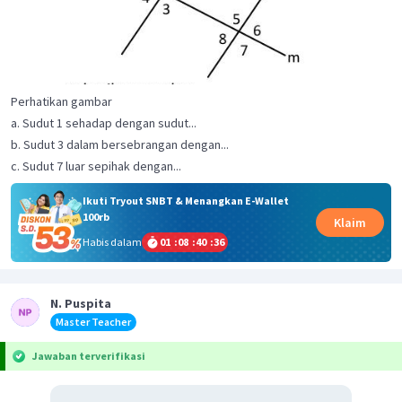
Perhatikan gambar
a. Sudut 1 sehadap dengan sudut...
b. Sudut 3 dalam bersebrangan dengan...
c. Sudut 7 luar sepihak dengan...
Ikuti Tryout SNBT & Menangkan E-Wallet
100rb
Klaim
Habis dalam
01
:
08
:
40
:
36
N. Puspita
Master Teacher
Jawaban terverifikasi