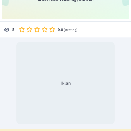
0.0
5
(
0 rating
)
Iklan