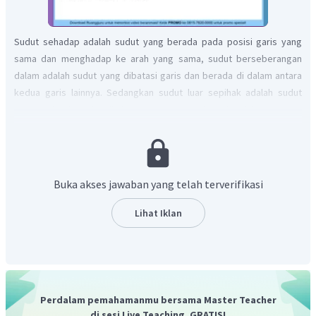
Sudut sehadap adalah sudut yang berada pada posisi garis yang
sama dan menghadap ke arah yang sama, sudut berseberangan
dalam adalah sudut yang dibatasi garis dan berada di dalam antara
kedua garis lainnya. Sedangkan sudut luar sepihak adalah sudut
yang terletak pada pihak yang sama dan berada di luar 2 garis
lainnya.
Sudut 1 sehadap dengan sudut 5
Sudut 3 dalam bersebrangan dengan sudut 5
Buka akses jawaban yang telah terverifikasi
Sudut 7 luar sepihak dengan sudut 4
Lihat Iklan
Jadi, pasangan sudut berdasarkan hubungan sudutnya di garis
sejajar seperti yang tertera di atas.
Perdalam pemahamanmu bersama Master Teacher
di sesi Live Teaching, GRATIS!