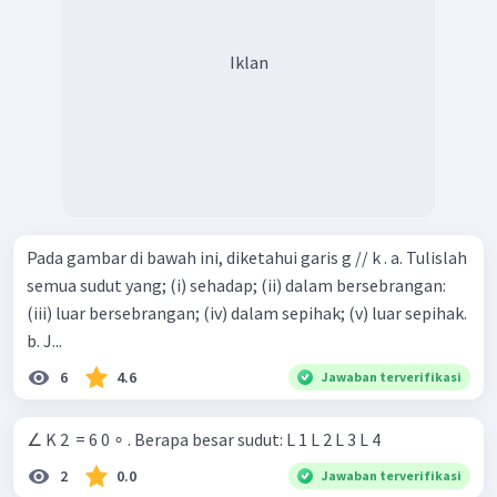
Iklan
Pada gambar di bawah ini, diketahui garis g // k . a. Tulislah
semua sudut yang; (i) sehadap; (ii) dalam bersebrangan:
(iii) luar bersebrangan; (iv) dalam sepihak; (v) luar sepihak.
b. J...
6
4.6
Jawaban terverifikasi
∠ K 2 ​ = 6 0 ∘ . Berapa besar sudut: L 1 L 2 L 3 L 4
2
0.0
Jawaban terverifikasi