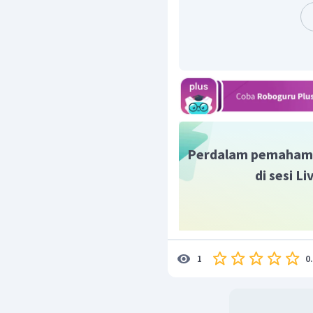
Perdalam pemaham
di sesi L
0
1