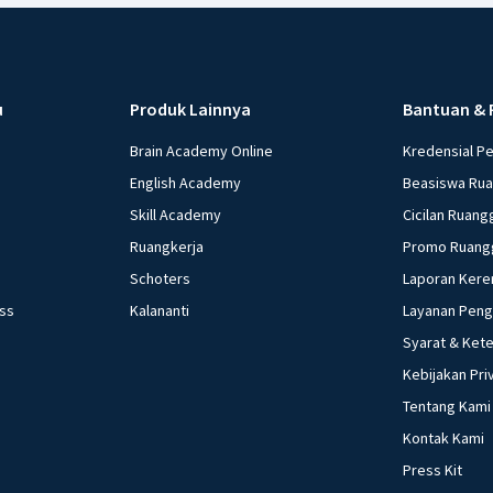
u
Produk Lainnya
Bantuan & 
Brain Academy Online
Kredensial P
English Academy
Beasiswa Ru
Skill Academy
Cicilan Ruang
Ruangkerja
Promo Ruang
Schoters
Laporan Kere
ess
Kalananti
Layanan Pen
Syarat & Ket
Kebijakan Pri
Tentang Kami
Kontak Kami
Press Kit