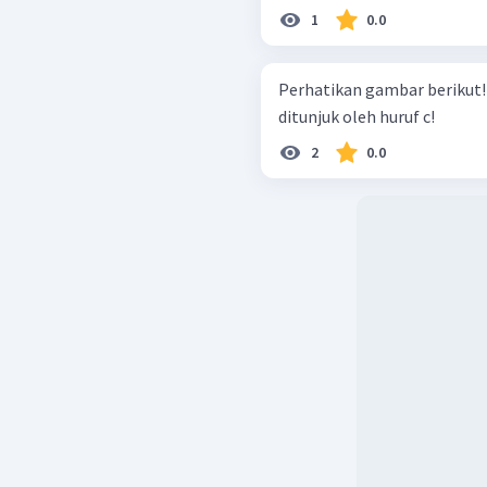
1
0.0
Perhatikan gambar berikut! Tuliskan nama bagian tulang yan
ditunjuk oleh huruf c!
2
0.0