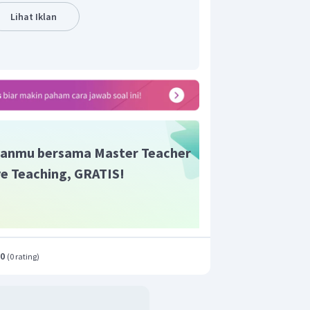
Lihat Iklan
anmu bersama Master Teacher
ive Teaching, GRATIS!
.0
(
0 rating
)