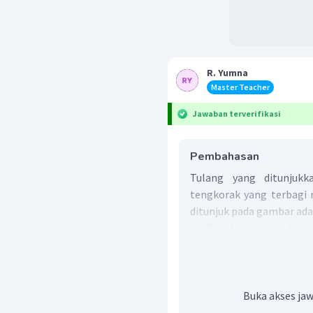
R. Yumna
Master Teacher
Jawaban terverifikasi
Pembahasan
Tulang yang ditunjuk
tengkorak yang terbagi 
ditunjuk pada gambar ada
Jadi, tulang yang ditun
ubun (parietal).
Buka akses jaw