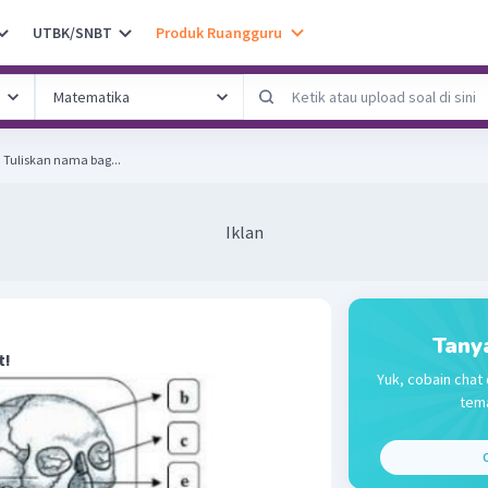
UTBK/SNBT
Produk Ruangguru
Perhatikan gambar berikut! Tuliskan nama bag...
Iklan
Tany
t!
Yuk, cobain chat 
tema
C