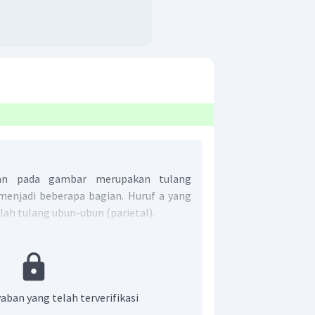
kan pada gambar merupakan tulang
menjadi beberapa bagian. Huruf a yang
lah tulang ubun-ubun (parietal).
juk oleh huruf a adalah tulang ubun-
aban yang telah terverifikasi