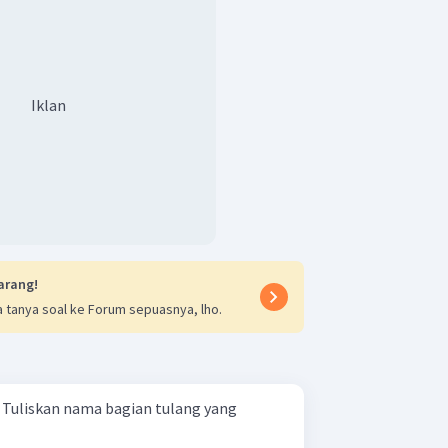
Iklan
arang!
 tanya soal ke Forum sepuasnya, lho.
g