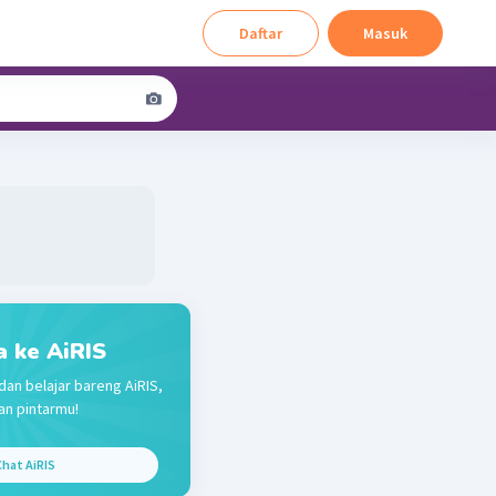
Daftar
Masuk
a ke AiRIS
dan belajar bareng AiRIS,
n pintarmu!
hat AiRIS