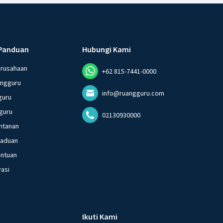
Panduan
Hubungi Kami
erusahaan
+62 815-7441-0000
angguru
info@ruangguru.com
guru
guru
02130930000
ntanan
gaduan
entuan
vasi
Ikuti Kami