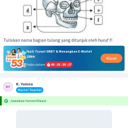
Tuliskan nama bagian tulang yang ditunjuk oleh huruf f!
Ikuti Tryout SNBT & Menangkan E-Wallet
100rb
Klaim
Habis dalam
00
:
20
:
30
:
37
R. Yumna
Master Teacher
Jawaban terverifikasi