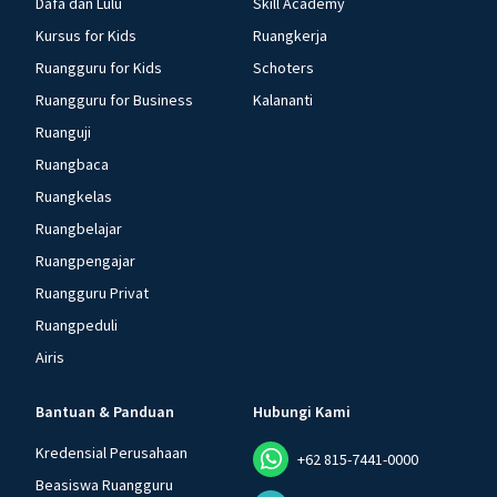
Dafa dan Lulu
Skill Academy
Kursus for Kids
Ruangkerja
Ruangguru for Kids
Schoters
Ruangguru for Business
Kalananti
Ruanguji
Ruangbaca
Ruangkelas
Ruangbelajar
Ruangpengajar
Ruangguru Privat
Ruangpeduli
Airis
Bantuan & Panduan
Hubungi Kami
Kredensial Perusahaan
+62 815-7441-0000
Beasiswa Ruangguru