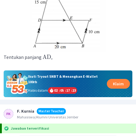
AD
Tentukan panjang
,
Ikuti Tryout SNBT & Menangkan E-Wallet
100rb
Klaim
Habis dalam
02
:
05
:
17
:
23
F. Kurnia
Master Teacher
Mahasiswa/Alumni Universitas Jember
Jawaban terverifikasi