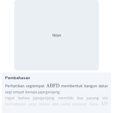
Iklan
Pembahasan
ABFD
Perhatikan segiempat
membentuk bangun datar
segi empat berupa jajargenjang.
Ingat bahwa jajargenjang memiliki dua pasang sisi
AD
berhadapan yang sejajar dan sama panjang. Garis
BF
sejajar dengan garis
, maka