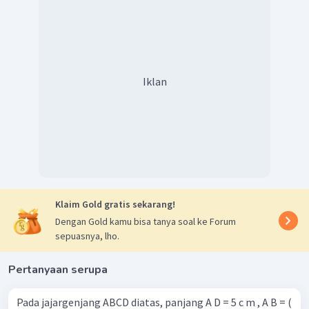
Iklan
Klaim Gold gratis sekarang!
Dengan Gold kamu bisa tanya soal ke Forum
sepuasnya, lho.
Pertanyaan serupa
Pada jajargenjang ABCD diatas, panjang A D = 5 c m , A B = (