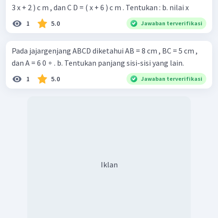
3 x + 2 ) c m , dan C D = ( x + 6 ) c m . Tentukan : b. nilai x
1
5.0
Jawaban terverifikasi
Pada jajargenjang ABCD diketahui AB = 8 cm , BC = 5 cm ,
dan A = 6 0 ∘ . b. Tentukan panjang sisi-sisi yang lain.
1
5.0
Jawaban terverifikasi
Iklan