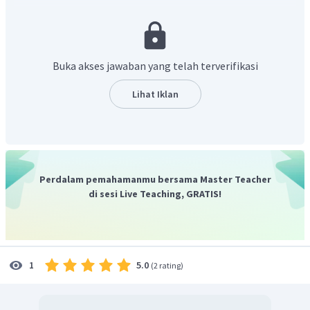
AD
=
BF
=
10
cm
AD
10
cm
Dengan demikia, panjang
adalah
.
Buka akses jawaban yang telah terverifikasi
Lihat Iklan
Perdalam pemahamanmu bersama Master Teacher
di sesi Live Teaching, GRATIS!
5.0
1
(
2 rating
)