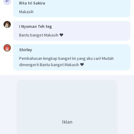
Rita tri Sakira
=
5
=
5
Karena
, maka
, sehingga:
x
A
D
Makasih
I Nyoman Teh teg
Bantu banget Makasih ❤️
12
meter
Jadi, panjang jembatan adalah
.
Shirley
Pembahasan lengkap banget Ini yang aku cari! Mudah
dimengerti Bantu banget Makasih ❤️
Iklan