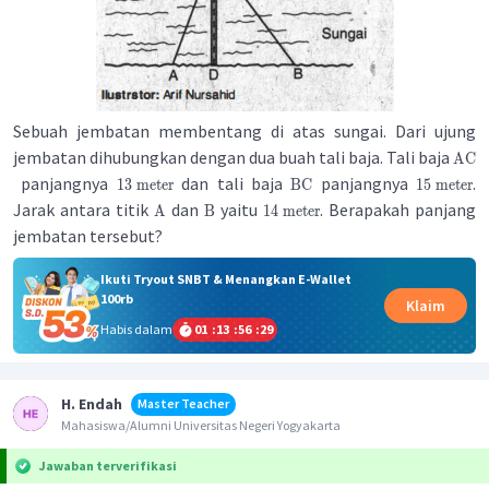
Sebuah jembatan membentang di atas sungai. Dari ujung
jembatan dihubungkan dengan dua buah tali baja. Tali baja
AC
panjangnya
dan tali baja
panjangnya
.
13
meter
BC
15
meter
Jarak antara titik
dan
yaitu
. Berapakah panjang
A
B
14
meter
jembatan tersebut?
Ikuti Tryout SNBT & Menangkan E-Wallet
100rb
Klaim
Habis dalam
01
:
13
:
56
:
29
H. Endah
Master Teacher
Mahasiswa/Alumni Universitas Negeri Yogyakarta
Jawaban terverifikasi