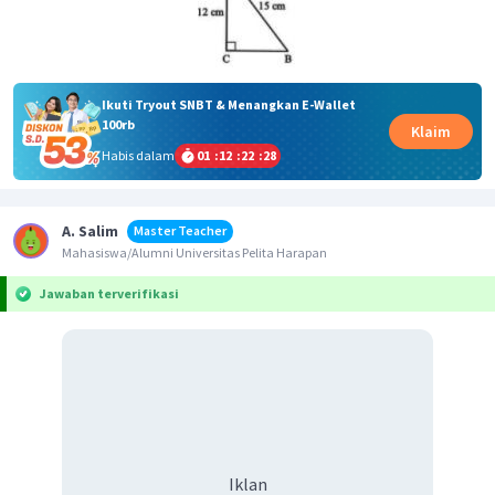
Ikuti Tryout SNBT & Menangkan E-Wallet
100rb
Klaim
Habis dalam
01
:
12
:
22
:
28
A. Salim
Master Teacher
Mahasiswa/Alumni Universitas Pelita Harapan
Jawaban terverifikasi
Iklan