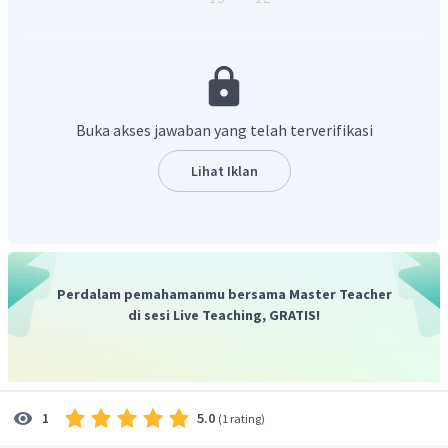
Karena panjang sisi tidak mungkin bernilai negatif, maka
cm
Buka akses jawaban yang telah terverifikasi
nilai yang memenuhi adalah CB = 9
cm
Jadi, panjang CB adalah 9
.
Lihat Iklan
Perdalam pemahamanmu bersama Master Teacher
di sesi Live Teaching, GRATIS!
5.0
1
(
1 rating
)