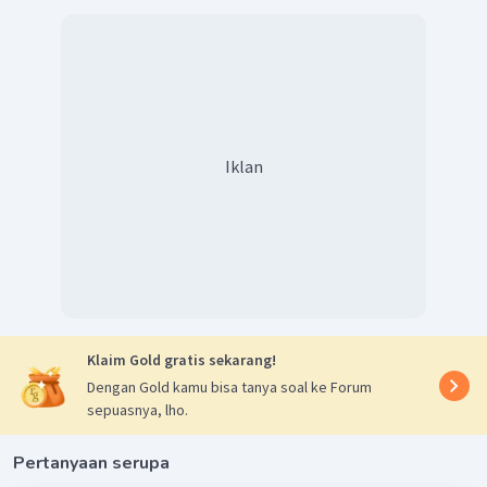
Iklan
Klaim Gold gratis sekarang!
Dengan Gold kamu bisa tanya soal ke Forum
sepuasnya, lho.
Pertanyaan serupa