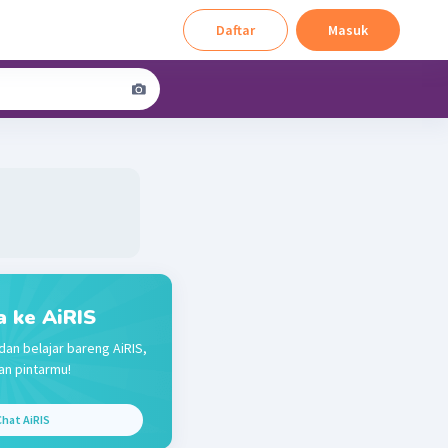
Daftar
Masuk
a ke AiRIS
dan belajar bareng AiRIS,
n pintarmu!
hat AiRIS