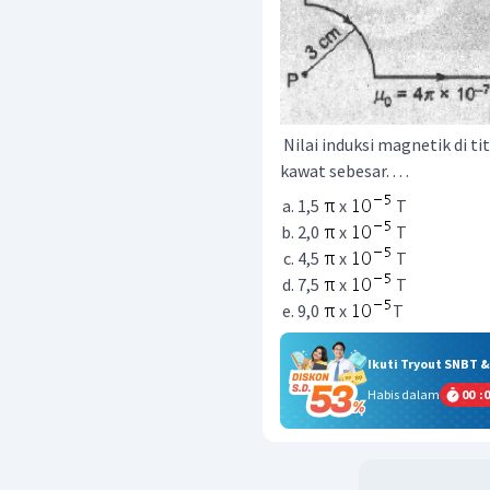
Nilai induksi magnetik di ti
kawat sebesar. . . .
1,5
x
T
2,0
x
T
4,5
x
T
7,5
x
T
9,0
x
T
Ikuti Tryout SNBT 
Habis dalam
00
:
0