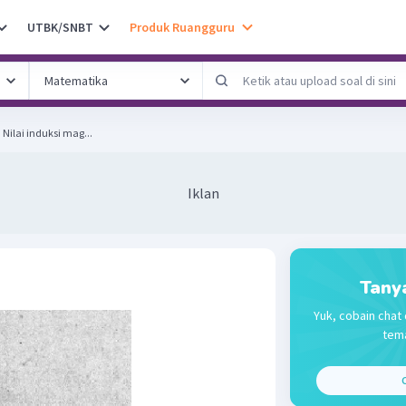
UTBK/SNBT
Produk Ruangguru
Perhatikan gambar berikut! Nilai induksi mag...
Iklan
Tany
Yuk, cobain chat 
tema
C