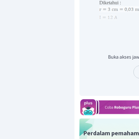
Diketahui :
Maka medan magnet p
lingkaran:
Buka akses jaw
Perdalam pemaham