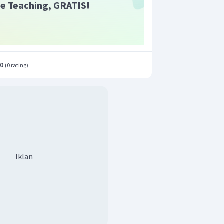
ive Teaching, GRATIS!
.0
(
0 rating
)
Iklan