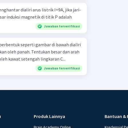
ar induksi magnetik di titik P adalah
Jawaban terverifikasi
erbentuk seperti gambar di bawah dialiri
. Tentukan besar dan arah
oleh kawat setengah lingkaran C...
Jawaban terverifikasi
u
Produk Lainnya
Bantuan & 
Brain Academy Online
Kredensial P