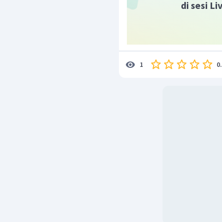
di sesi L
0
1