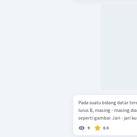
Pada suatu bidang datar ter
lurus B, masing - masing dia
seperti gambar. Jari - jari 
9
0.0