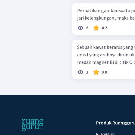
Perhatikan gambar Suatu penghantar dialiri arus listrik I=9A, jika jari-
jari kelengkungan , maka bes
6
4.2
Sebuah kawat berarus yang b
arus I yang arahnya ditunjukkan oleh panah
medan magnet Bi di titik O 
1
0.0
Produk Ruanggur
Ruangguru