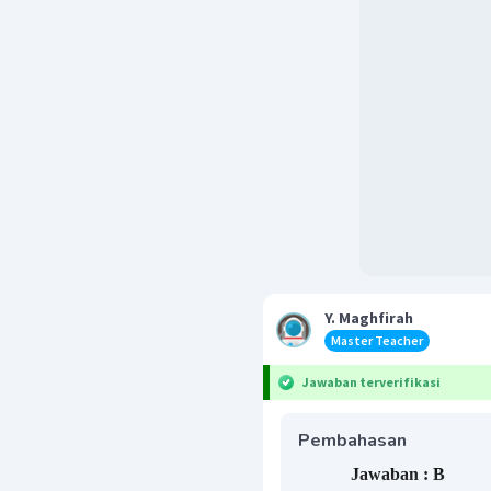
Y. Maghfirah
Master Teacher
Jawaban terverifikasi
Pembahasan
Jawaban : B