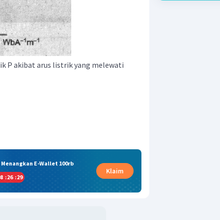
tik P akibat arus listrik yang melewati
& Menangkan E-Wallet 100rb
Klaim
8
:
26
:
28