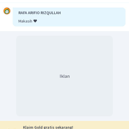
RAFA ARIFIO RIZQULLAH
Makasih ❤️
Iklan
Klaim Gold gratis sekarang!