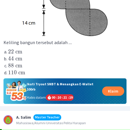
Keliling bangun tersebut adalah ....
22 cm
44 cm
88 cm
110 cm
Ikuti Tryout SNBT & Menangkan E-Wallet
100rb
Klaim
Habis dalam
00
:
10
:
21
:
19
A. Salim
Master Teacher
Mahasiswa/Alumni Universitas Pelita Harapan