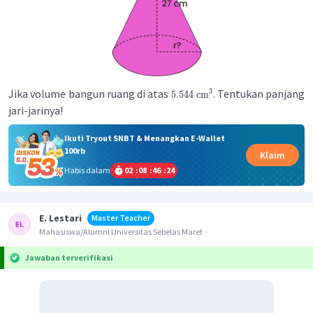
Jika volume bangun ruang di atas
. Tentukan panjang
3
5.544
cm
jari-jarinya!
Ikuti Tryout SNBT & Menangkan E-Wallet
100rb
Klaim
Habis dalam
02
:
08
:
46
:
24
E. Lestari
Master Teacher
Mahasiswa/Alumni Universitas Sebelas Maret
Jawaban terverifikasi