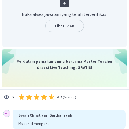
Karena jari-jari kerucut tidak mungkin negatif, maka yang
=
14
cm
memenuhi adalah
r
Buka akses jawaban yang telah terverifikasi
Jadi, panjang jari-jari lingkaran tersebut adalah
.
Lihat Iklan
Perdalam pemahamanmu bersama Master Teacher
di sesi Live Teaching, GRATIS!
4.2
2
(
5 rating
)
Bryan Christiyan Gardiansyah
Mudah dimengerti