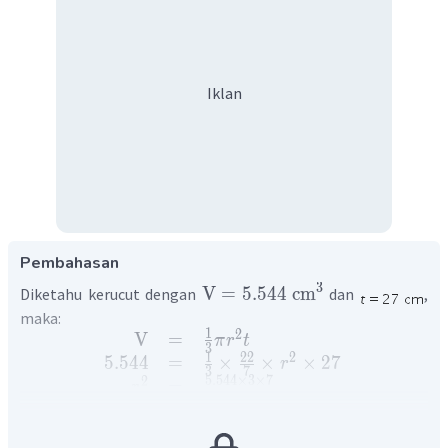
Iklan
Pembahasan
3
V
=
5.544
cm
Diketahu kerucut dengan
dan
,
maka:
1
2
V
=
π
r
t
3
1
22
2
5.544
=
×
×
×
27
r
3
7
5.544
×
3
×
7
2
=
r
22
×
27
2
=
196
r
=
±
14
cm
r