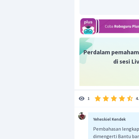
arus listrik dan genggam
arah medan magnet.
Medan magnet di sekitar k
μ
i
o
=
B
2
πa
Dengan
a
adalah jarak tit
Langkah 1
, menghitung 
Perdalam pemaham
Kawat A
μ
i
=
B
o
A
di sesi L
A
2
π
a
A
(
)
−
7
4
×
1
0
(
2
π
=
(
2
)
(
2
)
π
−
7
=
2
×
1
0
(berdasarkan kaidah ta
medan magnet di titik P 
4
1
Kawat B
μ
i
=
B
o
B
B
2
π
a
B
(
)
−
7
4
×
1
0
(
2
π
=
Yeheskiel Kendek
(
2
)
(
4
)
π
−
7
=
1
×
1
0
Pembahasan lengkap b
(berdasarkan kaidah ta
dimengerti Bantu ba