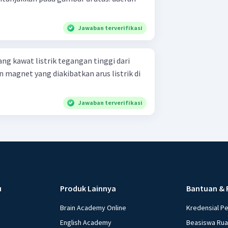
Jawaban terverifikasi
ang kawat listrik tegangan tinggi dari
n magnet yang diakibatkan arus listrik di
Jawaban terverifikasi
u
Produk Lainnya
Bantuan & 
Brain Academy Online
Kredensial P
English Academy
Beasiswa Ru