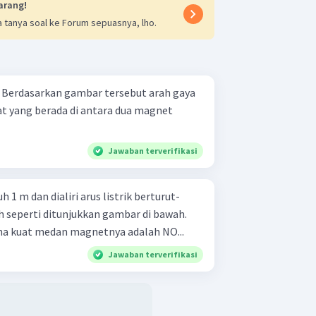
arang!
 tanya soal ke Forum sepuasnya, lho.
a
t yang berada di antara dua magnet
Jawaban terverifikasi
 1 m dan dialiri arus listrik berturut-
ah seperti ditunjukkan gambar di bawah.
ana kuat medan magnetnya adalah NO...
Jawaban terverifikasi