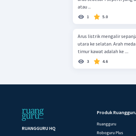
atau ...
1
5.0
Arus listrik mengalir sepanj
utara ke selatan. Arah meda
timur kawat adalah ke ....
3
4.6
Produk Ruanggur
Ruangguru
RUANGGURU HQ
Roboguru Plus