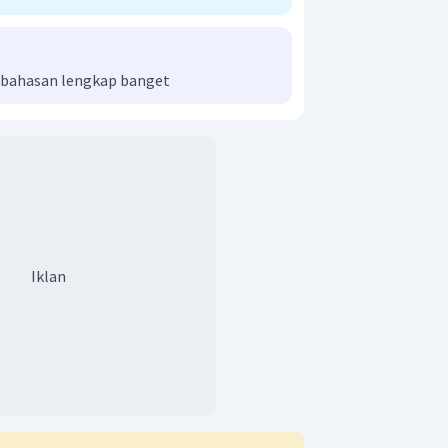
dengan arah keluar bidang)
esultan medan listrik.
et kawat A dan kawat B berlawanan,
embahasan lengkap banget
ngkan.
−
7
−
1
×
1
0
T
medan listrik di titik P arahnya masuk
dan listrik di titik P sebesar
Iklan