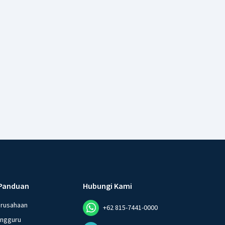
Panduan
Hubungi Kami
erusahaan
+62 815-7441-0000
angguru