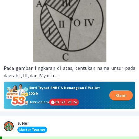
Pada gambar lingkaran di atas, tentukan nama unsur pada
daerah I, III, dan IV yaitu....
Ikuti Tryout SNBT & Menangkan E-Wallet
100rb
Klaim
Habis dalam
01
:
23
:
28
:
56
S. Nur
Master Teacher