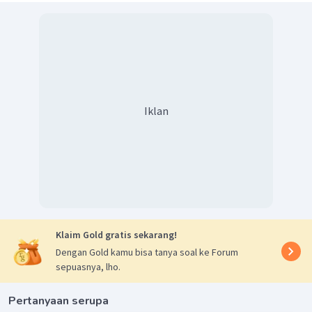
OA
OB
dua buah jari-jari (
dan
), maka daerah III adalah
juring.
BC
►Daerah IV merupakan daerah yang dibatasi busur
dan
OB
OC
dua buah jari-jari (
dan
), maka daerah IV adalah
juring.
Dengan demikian, nama unsur pada daerah I, III, dan IV
berturut-turut adalah tembereng, juring, dan juring.
Iklan
Klaim Gold gratis sekarang!
Dengan Gold kamu bisa tanya soal ke Forum
sepuasnya, lho.
Pertanyaan serupa