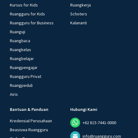
Kursus for Kids
Ruangkerja
Ruangguru for Kids
Schoters
Ruangguru for Business
Kalananti
Ruanguji
Ruangbaca
Ruangkelas
Ruangbelajar
Ruangpengajar
Ruangguru Privat
Ruangpeduli
Airis
Bantuan & Panduan
Hubungi Kami
Kredensial Perusahaan
+62 815-7441-0000
Beasiswa Ruangguru
info@ruangguru.com