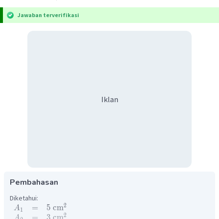
Jawaban terverifikasi
Iklan
Pembahasan
Diketahui:
2
=
5
cm
A
1
2
=
3
cm
A