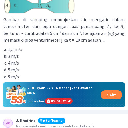
Gambar di samping menunjukkan air mengalir dalam
venturimeter dari pipa dengan luas penampang
A
ke
A
1
2
2
2
berturut – turut adalah 5 cm
dan 3 cm
. Kelajuan air (
v
) yang
1
memasuki pipa venturimeter jika
h
= 20 cm adalah ....
1,5 m/s
3 m/s
4 m/s
5 m/s
9 m/s
Ikuti Tryout SNBT & Menangkan E-Wallet
100rb
Klaim
Habis dalam
00
:
08
:
22
:
43
J. Khairina
Master Teacher
Mahasiswa/Alumni Universitas Pendidikan Indonesia