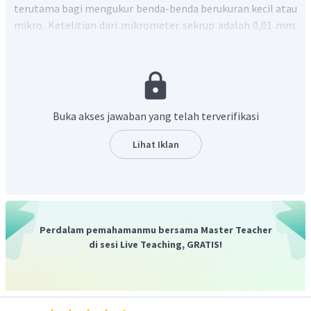
terutama bagi mengukur benda-benda berukuran kecil atau
mikro. Ketelitian dari mikrometer sekrup adalah 0,01 mm.
Terdapat dua skala pada mikrometer sekrup, yaitu :
Skala utama, memberikan nilai pengukuran
Skala nonius/skala putar, memberikan pengukuran
fraksi
Buka akses jawaban yang telah terverifikasi
Pada soal, hasil pengukuran oleh mikrometer sekrup dapat
Lihat Iklan
dihitung:
Perdalam pemahamanmu bersama Master Teacher
di sesi Live Teaching, GRATIS!
=
skala
utama
+
skala
nonius
P
=
8
mm
+
0
,
62
mm
=
8
,
62
mm