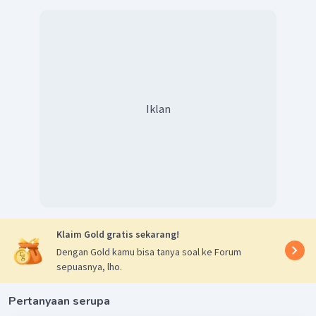
Iklan
Klaim Gold gratis sekarang!
Dengan Gold kamu bisa tanya soal ke Forum
sepuasnya, lho.
Pertanyaan serupa