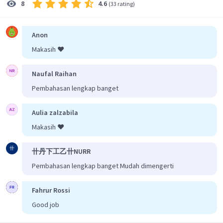
4.6
8
(
33 rating
)
Jadi, diameter bola logam kecil tersebut adalah
8,62 mm
.
Oleh karena itu, jawaban yang benar adalah D.
Anon
Makasih ❤️
Naufal Raihan
Pembahasan lengkap banget
Aulia zalzabila
Makasih ❤️
卄
卄丹下工乙卄NURR
Pembahasan lengkap banget Mudah dimengerti
Fahrur Rossi
Good job