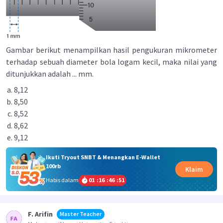
Gambar berikut menampilkan hasil pengukuran mikrometer
terhadap sebuah diameter bola logam kecil, maka nilai yang
ditunjukkan adalah ... mm.
8,12
8,50
8,52
8,62
9,12
Ikuti Tryout SNBT & Menangkan E-Wallet
100rb
Klaim
Habis dalam
01
:
16
:
46
:
51
F. Arifin
Master Teacher