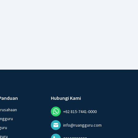
Panduan
Hubungi Kami
erusahaan
+62 815-7441-0000
angguru
info@ruangguru.com
guru
guru