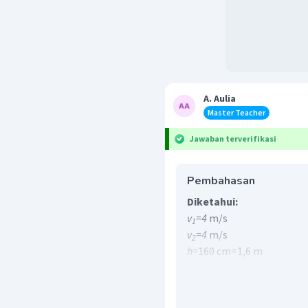
A. Aulia
Master Teacher
Jawaban terverifikasi
Pembahasan
Diketahui:
v
=4
m/s
1
v
=4
m/s
2
h=
160 cm=1,6 m
v
=
5 m/s
1
-2
3
Q
=30 liter/s=3×10
m
/s
1
Ditanya: