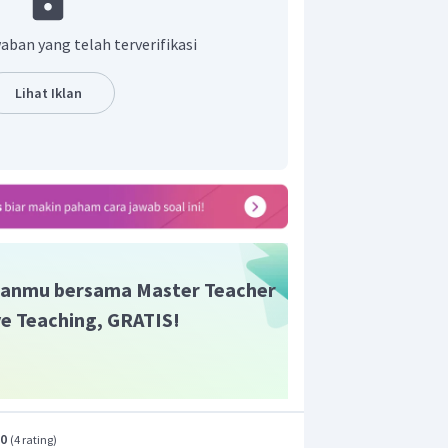
aban yang telah terverifikasi
hasil kali kecepatan aliran dan luas
Lihat Iklan
 penampang (A
) adalah 0,6 cm.
1
anmu bersama Master Teacher
ive Teaching, GRATIS!
.0
(
4 rating
)