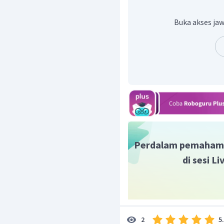
A
=
....?
1
Jawab:
Buka akses jaw
(
)
Debit aliran
adalah 
Q
penampang aliran.
=
Q
A
v
1
1
1
−
2
3
×
1
0
=
⋅
5
A
1
−
2
3
×
1
0
=
A
1
5
−
3
=
6
×
1
0
m
A
1
A
=
0
,
6
cm
1
Dengan demikian, luas
Perdalam pemaham
di sesi L
5
2