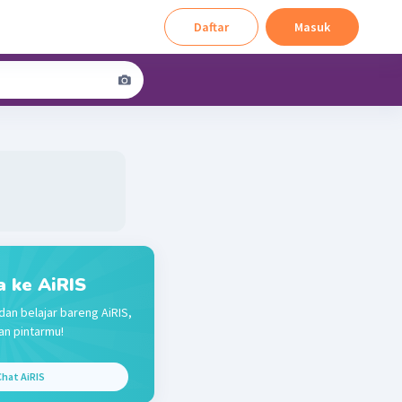
Daftar
Masuk
a ke AiRIS
dan belajar bareng AiRIS,
n pintarmu!
hat AiRIS