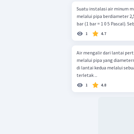
Suatu instalasi air minum 
melalui pipa berdiameter 2,
bar (1 bar = 1 0 5 Pascal). S
1
4.7
Air mengalir dari lantai pe
melalui pipa yang diametern
di lantai kedua melalui seb
terletak ...
1
4.8