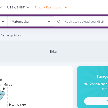
UTBK/SNBT
Produk Ruangguru
Perhatikan gambar berikut! Air mengalir ke a...
Iklan
Tany
t!
Yuk, cobain chat 
tema
C