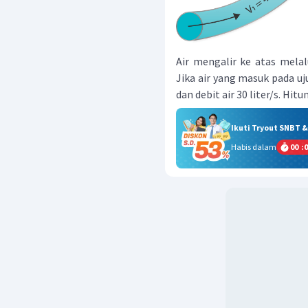
Air mengalir ke atas melal
Jika air yang masuk pada u
dan debit air 30 liter/s. H
Ikuti Tryout SNBT 
Habis dalam
00
:
0