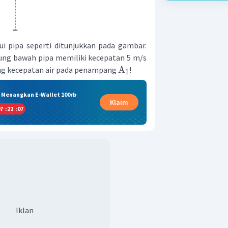
ui pipa seperti ditunjukkan pada gambar.
jung bawah pipa memiliki kecepatan 5 m/s
A
itung kecepatan air pada penampang
!
1
& Menangkan E-Wallet 100rb
Klaim
7
:
22
:
06
Iklan