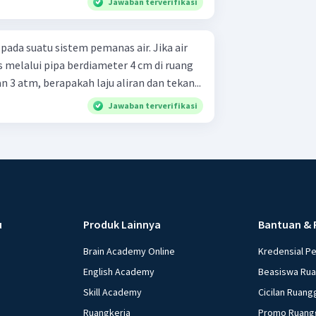
Jawaban terverifikasi
pada suatu sistem pemanas air. Jika air
 melalui pipa berdiameter 4 cm di ruang
3 atm, berapakah laju aliran dan tekan...
Jawaban terverifikasi
u
Produk Lainnya
Bantuan & 
Brain Academy Online
Kredensial P
English Academy
Beasiswa Ru
Skill Academy
Cicilan Ruang
Ruangkerja
Promo Ruang