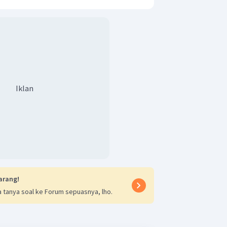
Iklan
arang!
 tanya soal ke Forum sepuasnya, lho.