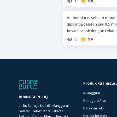
1
5.0
Air beredar di sebuah rumah 
dipompa dengan laju 0,5 m/s
bawah tanah dengan tekanan 
2
5.0
Produk Ruanggur
Ruangguru
RUANGGURU HQ
Roboguru Plus
Jl. Dr. Saharjo No.161, Manggarai
Dafa dan Lulu
Selatan, Tebet, Kota Jakarta
Kursus for Kids
Selatan, Daerah Khusus Ibukota