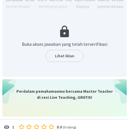
pemerataan pembangunan.
Upaya pemerataan
pembangunan di desa di antaranya Meningkatkan
kegiatan ekonomi melalui pengembangan koperasi,
pembinaan usaha kecil menengah, serta memperluas
lapangan pekerjaan.
Jadi, jawaban yang tepat adalah C.
Buka akses jawaban yang telah terverifikasi
Lihat Iklan
Perdalam pemahamanmu bersama Master Teacher
di sesi Live Teaching, GRATIS!
0.0
1
(
0 rating
)