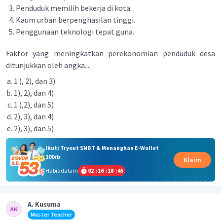
Penduduk memilih bekerja di kota.
Kaum urban berpenghasilan tinggi.
Penggunaan teknologi tepat guna.
Faktor yang meningkatkan perekonomian penduduk desa
ditunjukkan oleh angka....
1 ), 2), dan 3)
1), 2), dan 4)
1 ),2), dan 5)
2), 3), dan 4)
2), 3), dan 5)
Ikuti Tryout SNBT & Menangkan E-Wallet
100rb
Klaim
Habis dalam
02
:
16
:
18
:
44
A. Kusuma
Master Teacher