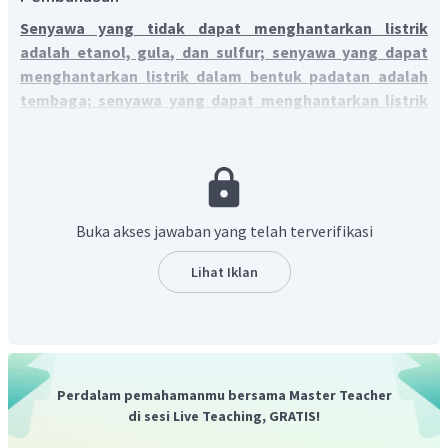
Se
nyawa yang tidak dapat menghantarkan listrik
adalah etanol, gula, dan sulfur; senyawa yang
dapat
menghantarkan listrik dalam bentuk padatan adalah
tembaga; senyawa yang dapat menghantarkan listrik
dalam bentuk lelehan dan larutan adalah timbel(II)
bromida, kalium iodida, dan NaCl; dan senyawa
yang tidak dapat menghantarkan listrik dengan
sendirinya, namun larutannya dalam air dapat
menghantarkan listrik adalah HCl.
Buka akses jawaban yang telah terverifikasi
Senyawa yang dapat menghantarkan listrik adalah
senyawa yang memiliki elektron atau ion-ion yang mampu
Lihat Iklan
bergerak bebas dan membawa muatan listrik. Senyawa
yang dapat menghantarkan listrik dapat berasal dari
senyawa logam, senyawa ionik, dan senyawa kovalen polar
pada fase yang berbeda.
Perdalam pemahamanmu bersama Master Teacher
tidak dapat menghantarkan listrik adalah senyawa
di sesi Live Teaching, GRATIS!
etanol, gula, dan sulfur. Etanol dan gula merupakan