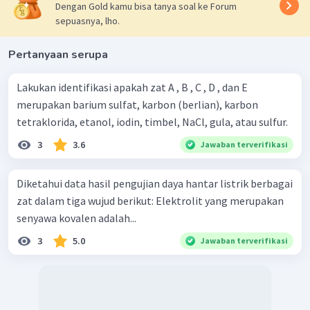
Dengan Gold kamu bisa tanya soal ke Forum
namun larutannya dalam air dapat menghantarkan
sepuasnya, lho.
listrik adalah senyawa HCl. Senyawa HCl merupakan
senyawa dengan ikatan kovalen polar. Senyawa HCl
Pertanyaan serupa
dapat menghantarkan listrik saat dalam bentuk
larutan karena senyawanya mengalami reaksi ionisasi
Lakukan identifikasi apakah zat A , B , C , D , dan E
dalam air membentuk ion-ion yang bergerak bebas.
merupakan barium sulfat, karbon (berlian), karbon
tetraklorida, etanol, iodin, timbel, NaCl, gula, atau sulfur.
3
3.6
Jawaban terverifikasi
Diketahui data hasil pengujian daya hantar listrik berbagai
zat dalam tiga wujud berikut: Elektrolit yang merupakan
senyawa kovalen adalah...
3
5.0
Jawaban terverifikasi