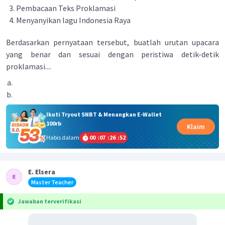
Pembacaan Teks Proklamasi
Menyanyikan lagu Indonesia Raya
Berdasarkan pernyataan tersebut, buatlah urutan upacara
yang benar dan sesuai dengan peristiwa detik-detik
proklamasi....
Ikuti Tryout SNBT & Menangkan E-Wallet
100rb
Klaim
Habis dalam
00
:
07
:
26
:
52
E. Elsera
Master Teacher
Jawaban terverifikasi